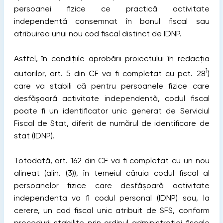
persoanei fizice ce practică activitate
independentă consemnat în bonul fiscal sau
atribuirea unui nou cod fiscal distinct de IDNP.
Astfel, în condițiile aprobării proiectului în redacția
1
autorilor, art. 5 din CF va fi completat cu pct. 28
)
care va stabili că pentru persoanele fizice care
desfășoară activitate independentă, codul fiscal
poate fi un identificator unic generat de Serviciul
Fiscal de Stat, diferit de numărul de identificare de
stat (IDNP).
Totodată, art. 162 din CF va fi completat cu un nou
alineat (alin. (3)), în temeiul căruia codul fiscal al
persoanelor fizice care desfășoară activitate
independenta va fi codul personal (IDNP) sau, la
cerere, un cod fiscal unic atribuit de SFS, conform
procedurii stabilite prin ordinul administrației fiscale