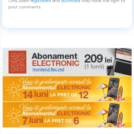
Only users
registered
and
autorized
they have the right to
post comments.