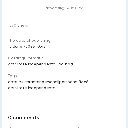
advertising: 320x50 px
1570
views
The date of publishing:
12 June /2025 10:45
Catalogul tematic
Activitate independentă
|
Noutăți
Tags:
date cu caracter personal
|
persoana fizică
|
activitate independenta
0
comments