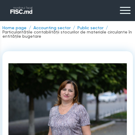
Home page
Accounting sector
Public sector
Particularitățile contabilității stocurilor de materiale circulante în
entitățile bugetare