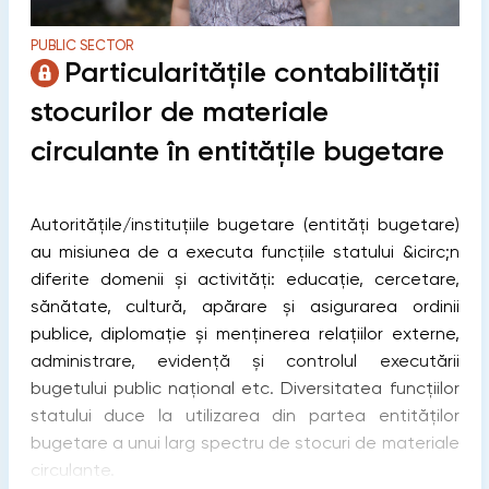
PUBLIC SECTOR
Particularitățile contabilității
stocurilor de materiale
circulante în entitățile bugetare
Autoritățile/instituțiile bugetare (entități bugetare)
au misiunea de a executa funcțiile statului &icirc;n
diferite domenii și activități: educație, cercetare,
sănătate, cultură, apărare și asigurarea ordinii
publice, diplomație și menținerea relațiilor externe,
administrare, evidență și controlul executării
bugetului public național etc. Diversitatea funcțiilor
statului duce la utilizarea din partea entităților
bugetare a unui larg spectru de stocuri de materiale
circulante.