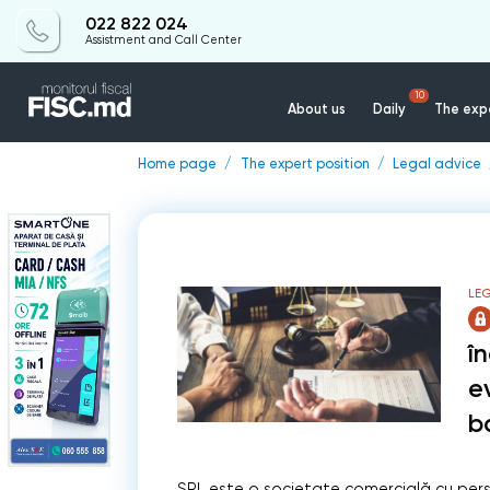
022 822 024
Assistment and Call Center
10
About us
Daily
The expe
Home page
The expert position
Legal advice
LEG
î
e
b
SRL este o societate comercială cu person