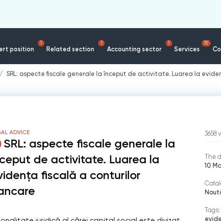
1
1
1
10
rt position
Related section
Accounting sector
Services
Co
SRL: aspecte fiscale generale la început de activitate. Luarea la evide
AL ADVICE
3658
SRL: aspecte fiscale generale la
nceput de activitate. Luarea la
The d
10 M
vidența fiscală a conturilor
Catal
ancare
Noută
Tags:
evide
alitate juridică al cărei capital social este divizat