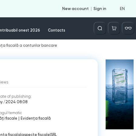
EN
New account
Sign in
Căutare
ntribuabil onest 2026
Contacts
nța fiscală a conturilor bancare
views
ate of publishing:
ay /2024 08:08
ogul tematic
ți fiscale
|
Evidenţa fiscală
nta fiscala
|
aspecte fiscale
|
SRL