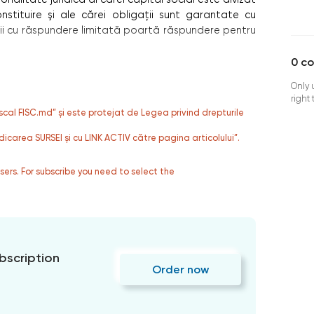
nstituire şi ale cărei obligaţii sunt garantate cu
ăţii cu răspundere limitată poartă răspundere pentru
0
c
Only 
right
fiscal FISC.md” și este protejat de Legea privind drepturile
dicarea SURSEI și cu LINK ACTIV către pagina articolului”.
users. For subscribe you need to select the
bscription
Order now