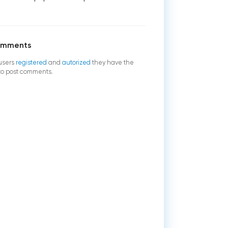
omments
users
registered
and
autorized
they have the
 to post comments.