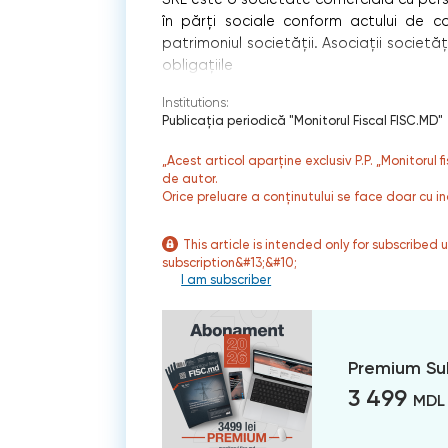
în părţi sociale conform actului de co
patrimoniul societăţii. Asociaţii societ
obligaţiile
Institutions:
Publicaţia periodică "Monitorul Fiscal FISC.MD"
„Acest articol aparține exclusiv P.P. „Monitorul 
de autor.
Orice preluare a conținutului se face doar cu in
This article is intended only for subscribed 
subscription&#13;&#10;
I am subscriber
Premium Su
3 499
MDL