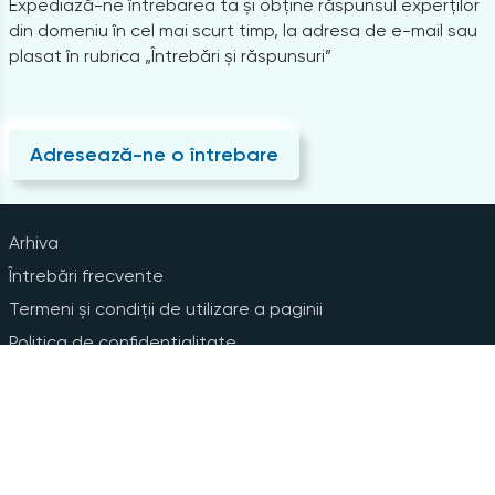
Expediază-ne întrebarea ta și obține răspunsul experților
din domeniu în cel mai scurt timp, la adresa de e-mail sau
plasat în rubrica „Întrebări și răspunsuri”
Adresează-ne o întrebare
Arhiva
Întrebări frecvente
Termeni și condiții de utilizare a paginii
Politica de confidențialitate
Instrucțiuni pentru ștergerea contului
Abonare la Newsline