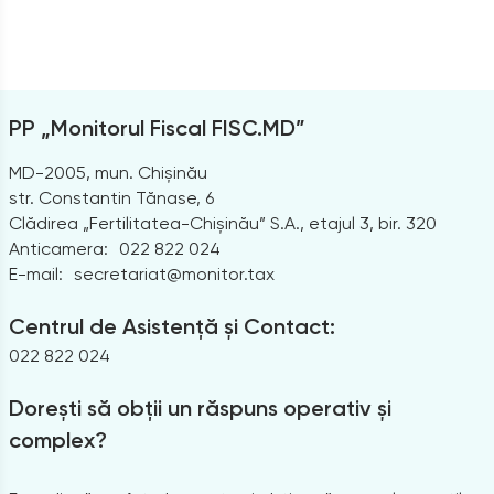
PP „Monitorul Fiscal FISC.MD”
MD-2005, mun. Chișinău
str. Constantin Tănase, 6
Clădirea „Fertilitatea-Chișinău” S.A., etajul 3, bir. 320
Anticamera:
022 822 024
E-mail:
secretariat@monitor.tax
Centrul de Asistență și Contact:
022 822 024
Dorești să obții un răspuns operativ și
complex?