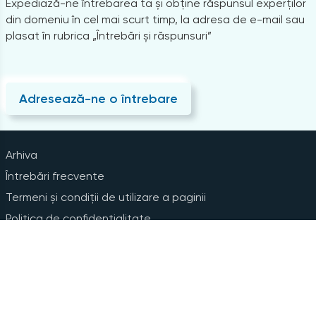
Expediază-ne întrebarea ta și obține răspunsul experților
din domeniu în cel mai scurt timp, la adresa de e-mail sau
plasat în rubrica „Întrebări și răspunsuri”
Adresează-ne o întrebare
Arhiva
Întrebări frecvente
Termeni și condiții de utilizare a paginii
Politica de confidențialitate
Instrucțiuni pentru ștergerea contului
Abonare la Newsline