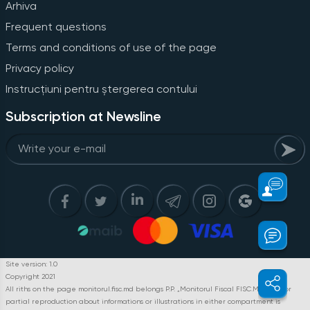
Arhiva
Frequent questions
Terms and conditions of use of the page
Privacy policy
Instrucțiuni pentru ștergerea contului
Subscription at Newsline
Site version: 1.0
Copyright 2021
All riths on the page monitorul.fisc.md belongs P.P. „Monitorul Fiscal FISC.MD”. Full or
partial reproduction about informations or illustrations in either compartment is