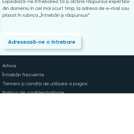
Expediază-ne întrebarea ta și obține răspunsul experților
din domeniu în cel mai scurt timp, la adresa de e-mail sau
plasat în rubrica „Întrebări și răspunsuri”
Adresează-ne o întrebare
Arhiva
Întrebări frecvente
Termeni și condiții de utilizare a paginii
Politica de confidențialitate
Instrucțiuni pentru ștergerea contului
Abonare la Newsline