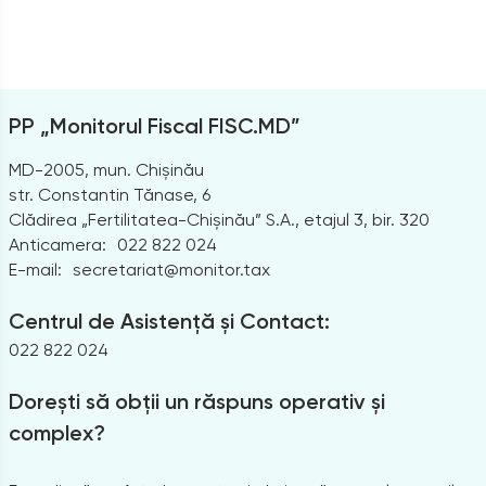
PP „Monitorul Fiscal FISC.MD”
MD-2005, mun. Chișinău
str. Constantin Tănase, 6
Clădirea „Fertilitatea-Chișinău” S.A., etajul 3, bir. 320
Anticamera:
022 822 024
E-mail:
secretariat@monitor.tax
Centrul de Asistență și Contact:
022 822 024
Dorești să obții un răspuns operativ și
complex?