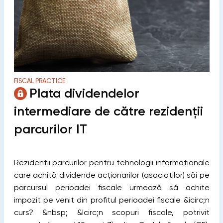
FISCAL PRACTICE
Plata dividendelor
intermediare de către rezidenții
parcurilor IT
Rezidenții parcurilor pentru tehnologii informaționale
care achită dividende acționarilor (asociaților) săi pe
parcursul perioadei fiscale urmează să achite
impozit pe venit din profitul perioadei fiscale &icirc;n
curs? &nbsp; &Icirc;n scopuri fiscale, potrivit