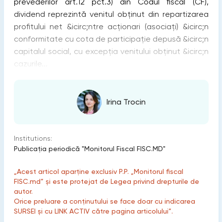
prevederilor art.12 pct.3) din Codul fiscal (CF),
dividend reprezintă venitul obținut din repartizarea
profitului net &icirc;ntre acționari (asociați) &icirc;n
conformitate cu cota de participație depusă &icirc;n
capitalul social, cu excepția venitului obținut &icirc;n
cazurile...
Irina Trocin
Institutions:
Publicaţia periodică "Monitorul Fiscal FISC.MD"
„Acest articol aparține exclusiv P.P. „Monitorul fiscal
FISC.md” și este protejat de Legea privind drepturile de
autor.
Orice preluare a conținutului se face doar cu indicarea
SURSEI și cu LINK ACTIV către pagina articolului”.