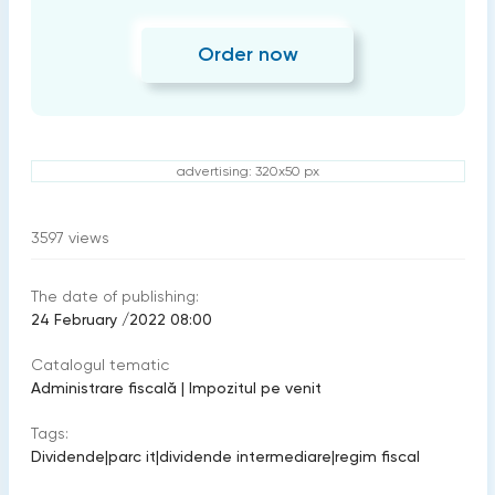
Order now
advertising: 320x50 px
3597
views
The date of publishing:
24 February /2022 08:00
Catalogul tematic
Administrare fiscală
|
Impozitul pe venit
Tags:
Dividende
|
parc it
|
dividende intermediare
|
regim fiscal