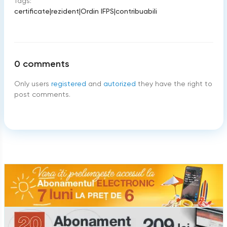
Tags:
certificate
|
rezident
|
Ordin IFPS
|
contribuabili
0
comments
Only users
registered
and
autorized
they have the right to
post comments.