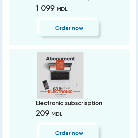
1 099
MDL
Order now
Electronic subscrisption
209
MDL
Order now