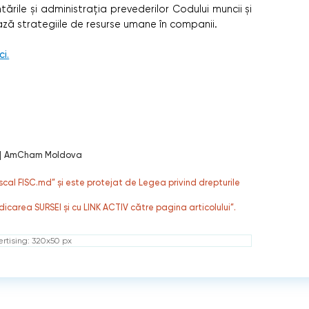
ările și administrația prevederilor Codului muncii și
ază strategiile de resurse umane în companii.
ci.
|
AmCham Moldova
fiscal FISC.md” și este protejat de Legea privind drepturile
dicarea SURSEI și cu LINK ACTIV către pagina articolului”.
rtising: 320x50 px