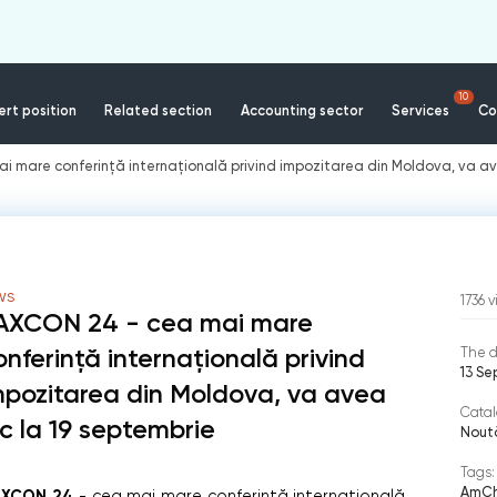
10
rt position
Related section
Accounting sector
Services
Co
 mare conferință internațională privind impozitarea din Moldova, va av
WS
1736
v
AXCON 24 - cea mai mare
onferință internațională privind
The d
13 S
mpozitarea din Moldova, va avea
Catal
oc la 19 septembrie
Nout
Tags:
AmCh
AXCON 24
- cea mai mare conferință internațională