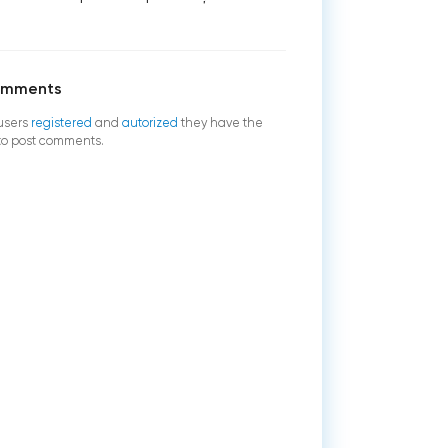
omments
users
registered
and
autorized
they have the
 to post comments.