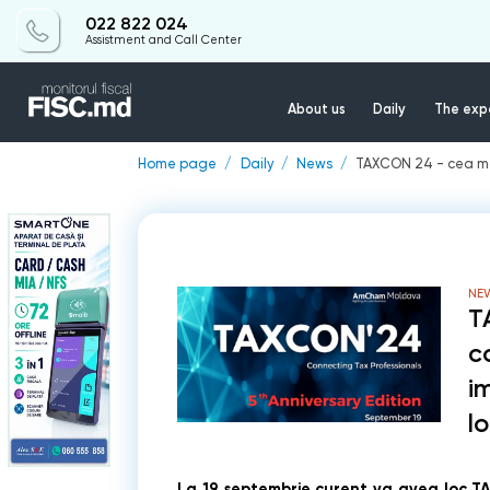
022 822 024
Assistment and Call Center
About us
Daily
The expe
Home page
Daily
News
TAXCON 24 - cea mai
NE
T
c
i
l
La 19 septembrie curent va avea loc
T