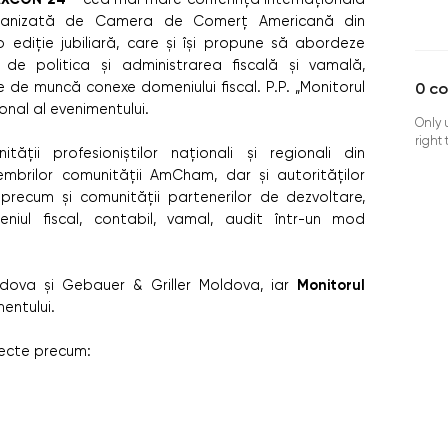
organizată de Camera de Comerț Americană din
ediție jubiliară, care și își propune să abordeze
de politica și administrarea fiscală și vamală,
ile de muncă conexe domeniului fiscal. P.P. „Monitorul
0
c
onal al evenimentului.
Only 
right
ii profesioniștilor naționali și regionali din
mbrilor comunității AmCham, dar și autorităților
c, precum și comunității partenerilor de dezvoltare,
eniul fiscal, contabil, vamal, audit într-un mod
Monitorul
dova și Gebauer & Griller Moldova, iar
entului.
biecte precum: