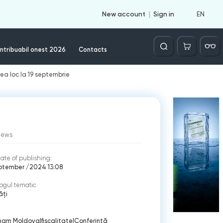
EN
New account
Sign in
Căutare
ntribuabil onest 2026
Contacts
ea loc la 19 septembrie
iews
ate of publishing:
eptember /2024 13:08
ogul tematic
ăți
am Moldova
|
fiscalitate
|
Conferinţă