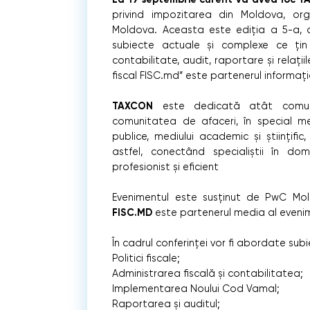
privind impozitarea din Moldova, 
Moldova. Aceasta este ediția a 5-a, o 
subiecte actuale și complexe ce țin 
contabilitate, audit, raportare și relați
fiscal FISC.md” este partenerul informați
TAXCON
este dedicată atât comunităț
comunitatea de afaceri, în special me
publice, mediului academic și științifi
astfel, conectând specialiștii în dom
profesionist și eficient
Evenimentul este susținut de PwC Mol
FISC.MD
este partenerul media al evenim
În cadrul conferinței vor fi abordate su
Politici fiscale;
Administrarea fiscală și contabilitatea;
Implementarea Noului Cod Vamal;
Raportarea și auditul;