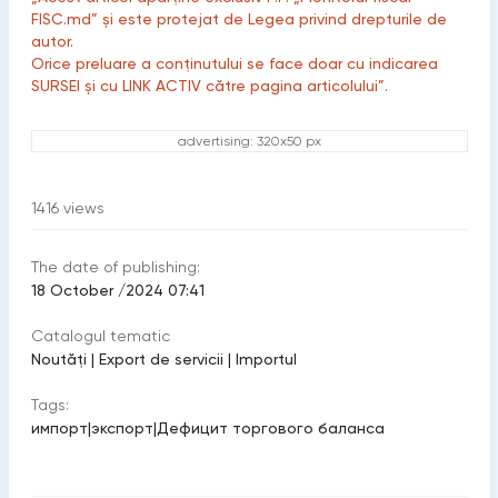
FISC.md” și este protejat de Legea privind drepturile de
autor.
Orice preluare a conținutului se face doar cu indicarea
SURSEI și cu LINK ACTIV către pagina articolului”.
advertising: 320x50 px
1416
views
The date of publishing:
18 October /2024 07:41
Catalogul tematic
Noutăți
|
Export de servicii
|
Importul
Tags:
импорт
|
экспорт
|
Дефицит торгового баланса