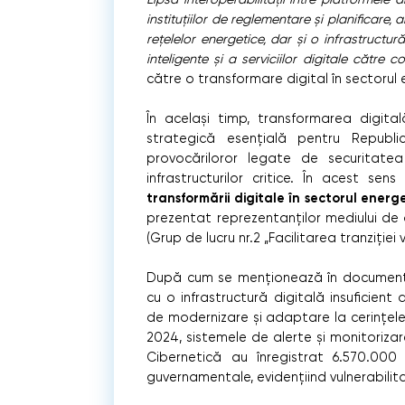
instituțiilor de reglementare și planificare,
rețelelor energetice, dar și o infrastructur
inteligente și a serviciilor digitale către
către o transformare digital în sectorul 
În același timp, transformarea digita
strategică esențială pentru Republi
provocăriloror legate de securitatea 
infrastructurilor critice. În acest se
transformării digitale în sectorul ener
prezentat reprezentanților mediului de a
(Grup de lucru nr.2
„Facilitarea tranziției 
După cum se menționează în document, 
cu o infrastructură digitală insuficient
de modernizare și adaptare la cerințel
2024, sistemele de alerte și monitorizare
Cibernetică au înregistrat 6.570.000 
guvernamentale, evidențiind vulnerabilit