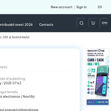
EN
New account
Sign in
Căutare
ntribuabil onest 2026
Contacts
 cât și businessului
views
ate of publishing:
ly /2025 07:43
ogul tematic
cii electronice
|
Noutăți
rul energetic
|
digitalizare