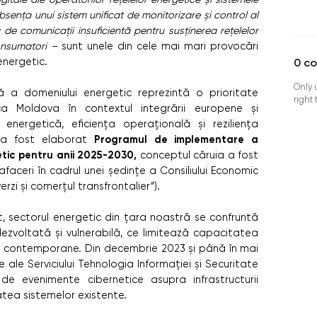
 absența unui sistem unificat de monitorizare și control al
ă de comunicații insuficientă pentru susținerea rețelelor
 consumatori –
sunt unele din cele mai mari provocări
energetic.
0
c
Only 
lă a domeniului energetic reprezintă o prioritate
right
ca Moldova în contextul integrării europene și
energetică, eficiența operațională și reziliența
Programul de implementare a
ns a fost elaborat
getic pentru anii 2025-2030,
conceptul căruia a fost
faceri în cadrul unei ședințe a Consiliului Economic
verzi și comerțul transfrontalier”).
sectorul energetic din țara noastră se confruntă
 dezvoltată și vulnerabilă, ce limitează capacitatea
e contemporane. Din decembrie 2023 și până în mai
 ale Serviciului Tehnologia Informației și Securitate
de evenimente cibernetice asupra infrastructurii
atea sistemelor existente.