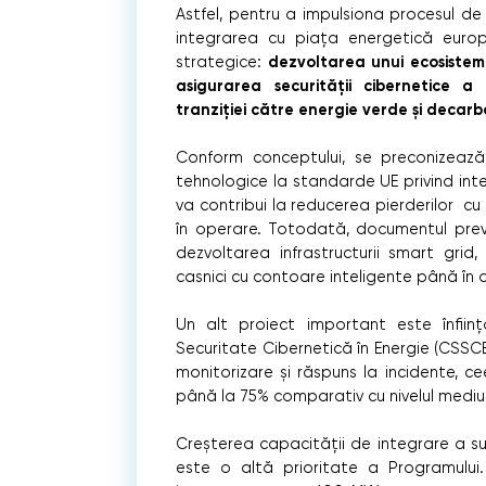
Astfel, pentru a impulsiona procesul de d
integrarea cu piața energetică euro
dezvoltarea unui ecosistem d
strategice:
asigurarea securității cibernetice a i
tranziției către energie verde și decarbo
Conform conceptului, se preconizeaz
tehnologice la standarde UE privind int
va contribui la reducerea pierderilor c
în operare. Totodată, documentul prev
dezvoltarea infrastructurii smart gri
casnici cu contoare inteligente până în 
Un alt proiect important este înființ
Securitate Cibernetică în Energie (CSSC
monitorizare și răspuns la incidente, c
până la 75% comparativ cu nivelul mediu
Creșterea capacității de integrare a su
este o altă prioritate a Programulu