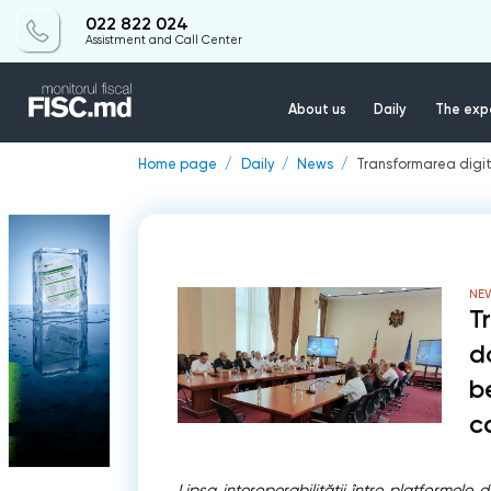
022 822 024
Assistment and Call Center
About us
Daily
The expe
Home page
Daily
News
Transformarea digita
NE
T
d
b
ca
Lipsa interoperabilității între platformele d