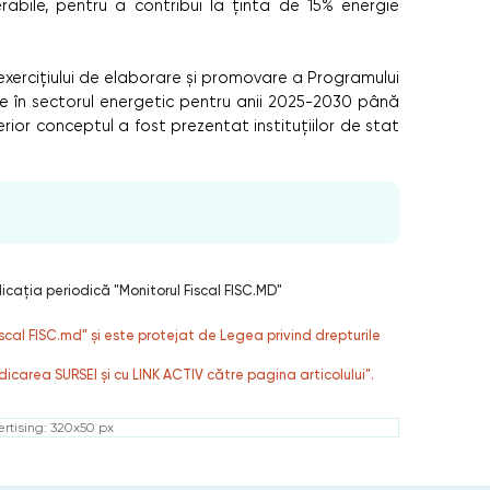
abile, pentru a contribui la ținta de 15% energie
a exercițiului de elaborare și promovare a Programului
e în sectorul energetic pentru anii 2025-2030 până
Anterior conceptul a fost prezentat instituțiilor de stat
licaţia periodică "Monitorul Fiscal FISC.MD"
fiscal FISC.md” și este protejat de Legea privind drepturile
dicarea SURSEI și cu LINK ACTIV către pagina articolului”.
rtising: 320x50 px