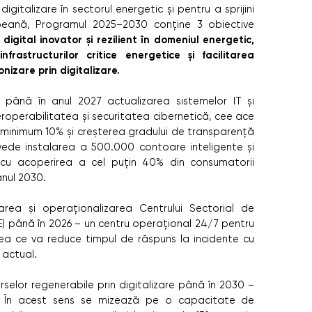
igitalizare în sectorul energetic și pentru a sprijini
peană, Programul 2025–2030 conține 3 obiective
igital inovator și rezilient în domeniul energetic,
nfrastructurilor critice energetice și facilitarea
nizare prin digitalizare.
ă până în anul 2027
actualizarea sistemelor IT și
eroperabilitatea și securitatea cibernetică, cee ace
u minimum 10% și creșterea gradului de transparență
ede instalarea a 500.000 contoare inteligente și
d, cu acoperirea a cel puțin 40% din consumatorii
anul 2030.
area și operaționalizarea Centrului Sectorial de
E) până în 2026 – un centru operațional 24/7 pentru
eea ce va reduce timpul de răspuns la incidente cu
 actual.
rselor regenerabile prin digitalizare până în 2030 –
i. În acest sens se mizează pe o capacitate de