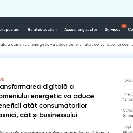
10
rt position
Related section
Accounting sector
Services
Co
lă a domeniului energetic va aduce beneficii atât consumatorilor casnici,
WS
1048
ransformarea digitală a
omeniului energetic va aduce
The d
17 Ju
eneficii atât consumatorilor
Catal
snici, cât și businessului
Servi
Tags:
secto
igitale ale operatorilor rețelelor energetice și sistemele