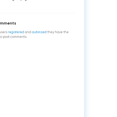
omments
users
registered
and
autorized
they have the
 to post comments.