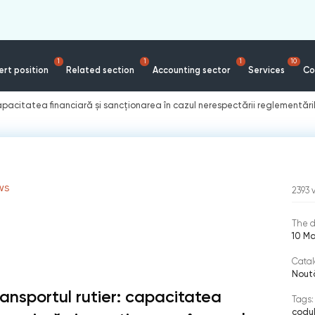
1
1
1
10
rt position
Related section
Accounting sector
Services
Co
capacitatea financiară și sancționarea în cazul nerespectării reglementări
WS
2393
The d
10 Ma
Catal
Nout
ransportul rutier: capacitatea
Tags:
codul