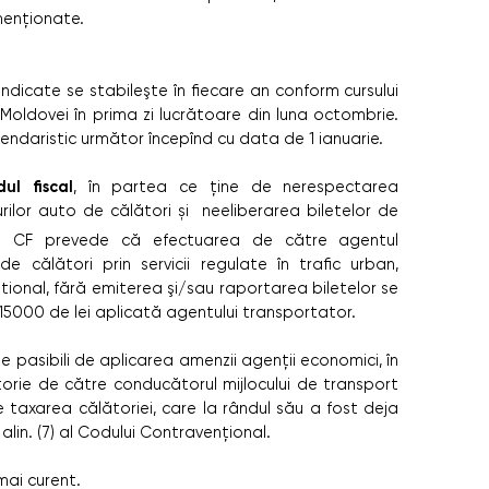
menționate.
ndicate se stabileşte în fiecare an conform cursului
oldovei în prima zi lucrătoare din luna octombrie.
lendaristic următor începînd cu data de 1 ianuarie.
ul fiscal
, în partea ce ține de nerespectarea
rilor auto de călători și neeliberarea biletelor de
 CF prevede că efectuarea de către agentul
e călători prin servicii regulate în trafic urban,
ational, fără emiterea şi/sau raportarea biletelor se
5000 de lei aplicată agentului transportator.
e pasibili de aplicarea amenzii agenții economici, în
lătorie de către conducătorul mijlocului de transport
taxarea călătoriei, care la rândul său a fost deja
lin. (7) al Codului Contravențional.
mai curent.