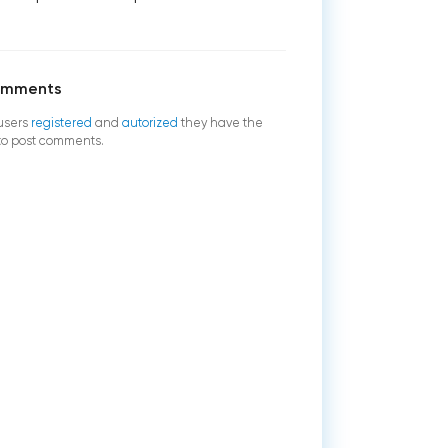
omments
users
registered
and
autorized
they have the
 to post comments.