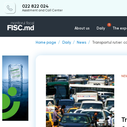
022 822 024
Assistment and Call Center
8
About us
Daily
The expe
Home page
Daily
News
Transportul rutier: 
NE
T