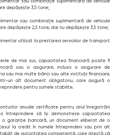
plimentar sau combinație suplimentară de vehicule
are depășește 3,5 tone;
plimentar sau combinație suplimentară de vehicule
are depășește 2,5 tone, dar nu depășește 3,5 tone;
mentar utilizat la prestarea serviciilor de transport
rile de mai sus, capacitatea financiară poate fi
ncară sau o asigurare, inclusiv o asigurare de
 sau mai multe bănci sau alte instituții financiare,
rintr-un alt document obligatoriu, care asigură o
treprindere pentru sumele stabilite.
onturilor anuale certificate pentru anul înregistrării
 o întreprindere să își demonstreze capacitatea
r fi o garanţie bancară, un document eliberat de o
cesul la credit în numele întreprinderii sau prin alt
stabilit de autoritatea competentă, care atestă că