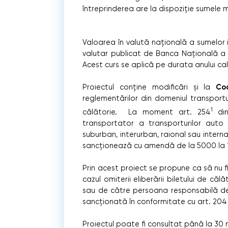
întreprinderea are la dispoziție sumele 
Valoarea în valută naţională a sumelor i
valutar publicat de Banca Naţională a M
Acest curs se aplică pe durata anului ca
Cod
Proiectul conține modificări și la
reglementărilor din domeniul transportu
1
călătorie. La moment art. 254
din
transportator a transporturilor auto d
suburban, interurban, raional sau intern
sancţionează cu amendă de la 5000 la 1
Prin acest proiect se propune ca să nu fi
cazul omiterii eliberării biletului de că
sau de către persoana responsabilă de 
sancționată în conformitate cu art. 204 a
Proiectul poate fi consultat până la 30 