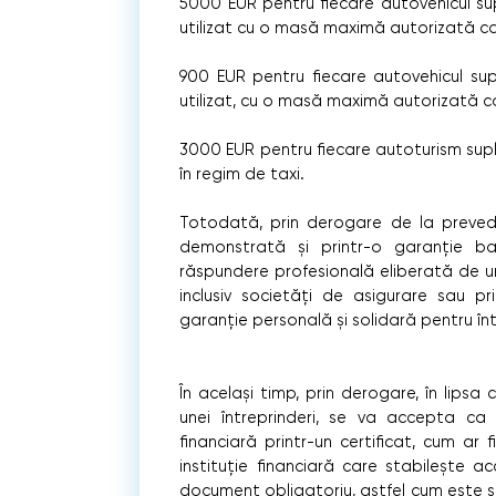
5000 EUR pentru fiecare autovehicul su
utilizat cu o masă maximă autorizată c
900 EUR pentru fiecare autovehicul su
utilizat, cu o masă maximă autorizată c
3000 EUR pentru fiecare autoturism supli
în regim de taxi.
Totodată, prin derogare de la prevede
demonstrată și printr-o garanţie ba
răspundere profesională eliberată de una
inclusiv societăți de asigurare sau p
garanţie personală și solidară pentru în
În același timp, prin derogare, în lipsa c
unei întreprinderi, se va accepta ca
financiară printr-un certificat, cum a
instituție financiară care stabilește ac
document obligatoriu, astfel cum este 