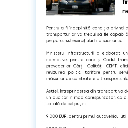
f
n
Pentru a fi îndeplinită condiţia privind
transporturilor va trebui să fie capabil
pe parcursul exercițiului financiar anual.
Ministerul Infrastructurii a elaborat 
normative, printre care și Codul tran
prevederilor Cărții Calității CEMT, efic
revizuirea politicii tarifare pentru se
măsurilor de combatere a transporturilor i
Astfel, întreprinderea din transport va 
un auditor în mod corespunzător, că dis
totală de cel puţin:
9 000 EUR, pentru primul autovehicul utili