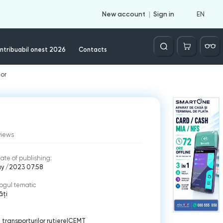
EN
New account
Sign in
Căutare
ntribuabil onest 2026
Contacts
lor
views
ate of publishing:
y /2023 07:58
ogul tematic
ăți
 transporturilor rutiere
|
CEMT