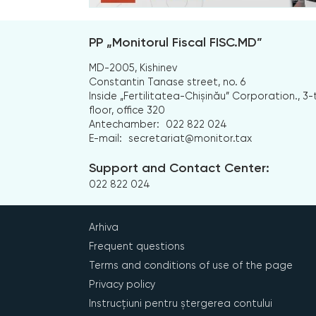
PP „Monitorul Fiscal FISC.MD”
MD-2005, Kishinev
Constantin Tanase street, no. 6
Inside „Fertilitatea-Chișinău” Corporation., 3-
floor, office 320
Antechamber:
022 822 024
E-mail:
secretariat@monitor.tax
Support and Contact Center:
022 822 024
Arhiva
Frequent questions
Terms and conditions of use of the page
Privacy policy
Instrucțiuni pentru ștergerea contului