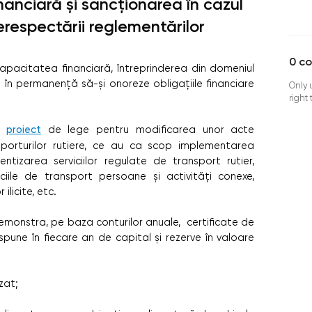
inanciară și sancționarea în cazul
erespectării reglementărilor
0
c
 capacitatea financiară, întreprinderea din domeniul
ă în permanență să-și onoreze obligațiile financiare
Only 
right
un
proiect
de lege pentru modificarea unor acte
sporturilor rutiere, ce au ca scop implementarea
ientizarea serviciilor regulate de transport rutier,
rviciile de transport persoane și activități conexe,
licite, etc.
demonstra, pe baza conturilor anuale, certificate de
pune în fiecare an de capital și rezerve în valoare
zat;