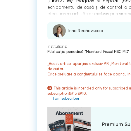
(subdiviziuni): magazin și depozit (ba
echipamentul de casă și de control la d
efectuarea achitărilor exclusiv prin vira
Irina Reahovscaia
Institutions:
Publicaţia periodică "Monitorul Fiscal FISC.MD"
„Acest articol aparține exclusiv P.P. „Monitorul 
de autor.
Orice preluare a conținutului se face doar cu in
This article is intended only for subscribed 
subscription&#13;&#10;
I am subscriber
Premium Su