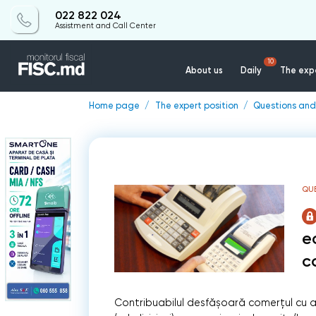
022 822 024
Assistment and Call Center
10
About us
Daily
The expe
Home page
The expert position
Questions and
QU
e
c
Contribuabilul desfășoară comerțul cu a