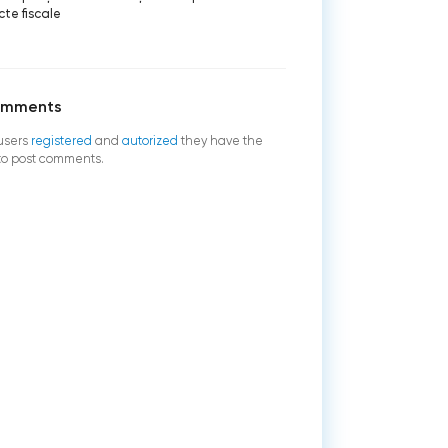
te fiscale
omments
users
registered
and
autorized
they have the
 to post comments.