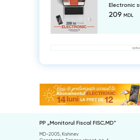
Electronic 
209
MDL
adve
PP „Monitorul Fiscal FISC.MD”
MD-2005, Kishinev