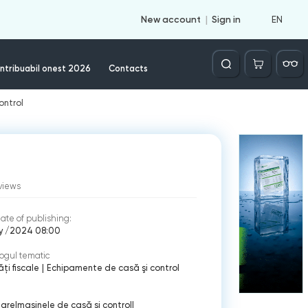
EN
New account
Sign in
Căutare
ntribuabil onest 2026
Contacts
ontrol
views
ate of publishing:
ly /2024 08:00
ogul tematic
ți fiscale
|
Echipamente de casă şi control
lare
|
mașinele de casă și control
|