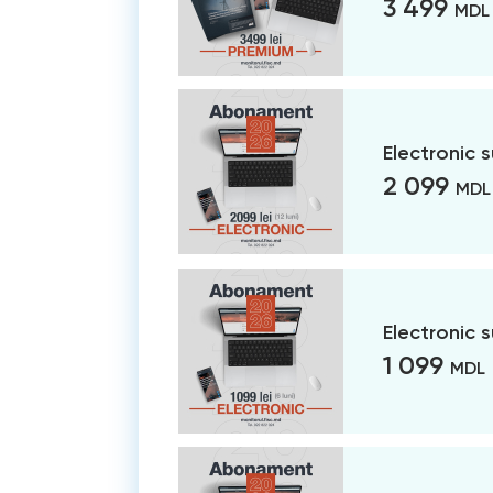
3 499
MDL
Electronic 
2 099
MDL
Electronic 
1 099
MDL