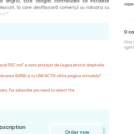
za angro). Este obligat contribuabil să instaleze
aspec
epozit, la care desfășoară comerțul cu ridicata cu
ment?
0
c
Only 
right
fiscal FISC.md” și este protejat de Legea privind drepturile
dicarea SURSEI și cu LINK ACTIV către pagina articolului”.
users. For subscribe you need to select the
bscription
Order now