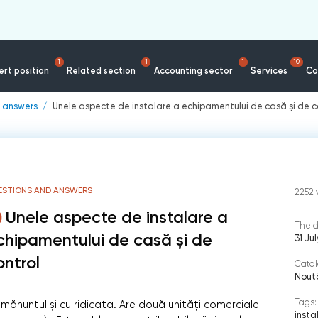
1
1
1
10
rt position
Related section
Accounting sector
Services
Co
 answers
Unele aspecte de instalare a echipamentului de casă și de c
ESTIONS AND ANSWERS
2252
Unele aspecte de instalare a
The d
chipamentului de casă și de
31 Ju
ontrol
Catal
Noută
Tags:
mănuntul și cu ridicata. Are două unități comerciale
insta