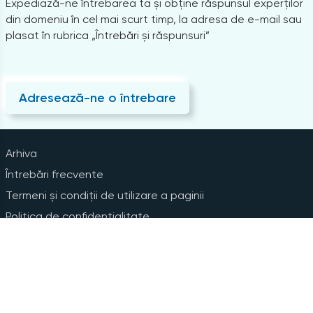
Expediază-ne întrebarea ta și obține răspunsul experților
din domeniu în cel mai scurt timp, la adresa de e-mail sau
plasat în rubrica „Întrebări și răspunsuri”
Adresează-ne o întrebare
Arhiva
Întrebări frecvente
Termeni și condiții de utilizare a paginii
Politica de confidențialitate
Instrucțiuni pentru ștergerea contului
Abonare la Newsline