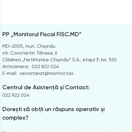
PP „Monitorul Fiscal FISC.MD”
MD-2005, mun. Chișinău
str. Constantin Tănase, 6
Clădirea „Fertilitatea-Chișinău” S.A., etajul 3, bir. 320
Anticamera:
022 822 024
E-mail:
secretariat@monitor.tax
Centrul de Asistență și Contact:
022 822 024
Dorești să obții un răspuns operativ și
complex?