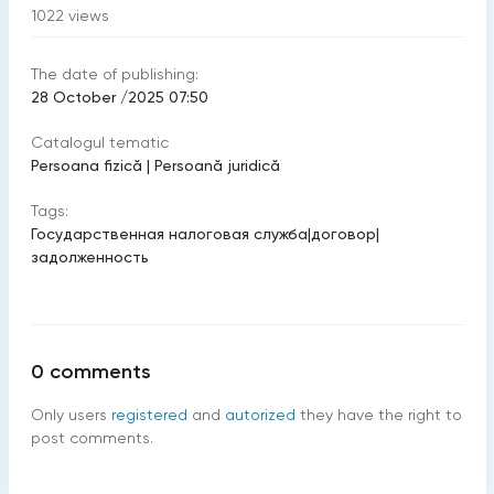
1022
views
The date of publishing:
28 October /2025 07:50
Catalogul tematic
Persoana fizică
|
Persoană juridică
Tags:
Государственная налоговая служба
|
договор
|
задолженность
0
comments
Only users
registered
and
autorized
they have the right to
post comments.