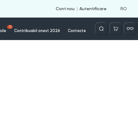
RO
Cont nou
Autentificare
Căutare
10
bile
Contribuabil onest 2026
Contacte