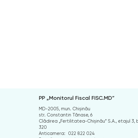
PP „Monitorul Fiscal FISC.MD”
MD-2005, mun. Chișinău
str. Constantin Tănase, 6
Clădirea „Fertilitatea-Chișinău” S.A., etajul 3, b
320
Anticamera:
022 822 024