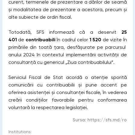
curent, termenele de prezentare a dărilor de seamă
și modalitatea de prezentare a acestora, precum și
alte subiecte de ordin fiscal.
Totodată, SFS informează că a deservit
25
401
de
contribuabili
în cadrul celor
1 520
de vizite în
primăriile din toată țara, desfășurate pe parcursul
anului 2024 în contextul implementării activității de
consultanță cu genericul „Ziua contribuabilului”.
Serviciul Fiscal de Stat acordă o atenție sporită
comunicării cu contribuabilii și pune accent pe
oferirea asistenței și consultanței fiscale, în vederea
creării condițiilor favorabile pentru conformarea
voluntară la respectarea legislației.
Sursa:
https://sfs.md/ro
Institutions: