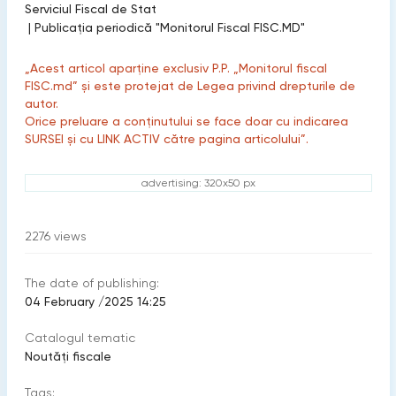
Serviciul Fiscal de Stat
|
Publicaţia periodică "Monitorul Fiscal FISC.MD"
„Acest articol aparține exclusiv P.P. „Monitorul fiscal
FISC.md” și este protejat de Legea privind drepturile de
autor.
Orice preluare a conținutului se face doar cu indicarea
SURSEI și cu LINK ACTIV către pagina articolului”.
advertising: 320x50 px
2276
views
The date of publishing:
04 February /2025 14:25
Catalogul tematic
Noutăți fiscale
Tags: