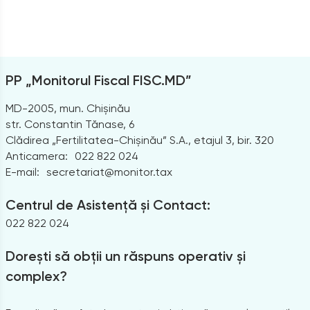
PP „Monitorul Fiscal FISC.MD”
MD-2005, mun. Chișinău
str. Constantin Tănase, 6
Clădirea „Fertilitatea-Chișinău” S.A., etajul 3, bir. 320
Anticamera:
022 822 024
E-mail:
secretariat@monitor.tax
Centrul de Asistență și Contact:
022 822 024
Dorești să obții un răspuns operativ și
complex?