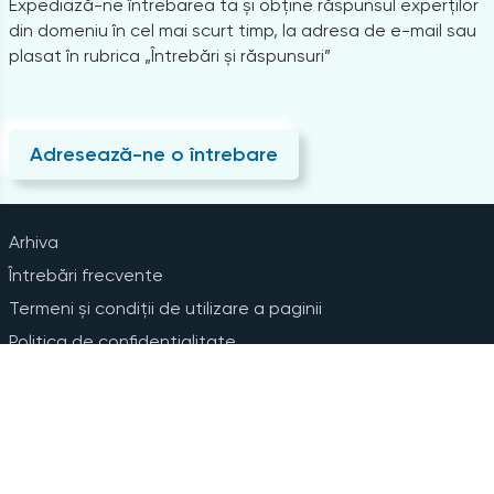
Expediază-ne întrebarea ta și obține răspunsul experților
din domeniu în cel mai scurt timp, la adresa de e-mail sau
plasat în rubrica „Întrebări și răspunsuri”
Adresează-ne o întrebare
Arhiva
Întrebări frecvente
Termeni și condiții de utilizare a paginii
Politica de confidențialitate
Instrucțiuni pentru ștergerea contului
Abonare la Newsline