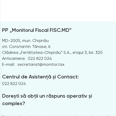
PP „Monitorul Fiscal FISC.MD”
MD-2005, mun. Chișinău
str. Constantin Tănase, 6
Clădirea „Fertilitatea-Chișinău” S.A., etajul 3, bir. 320
Anticamera:
022 822 024
E-mail:
secretariat@monitor.tax
Centrul de Asistență și Contact:
022 822 024
Dorești să obții un răspuns operativ și
complex?