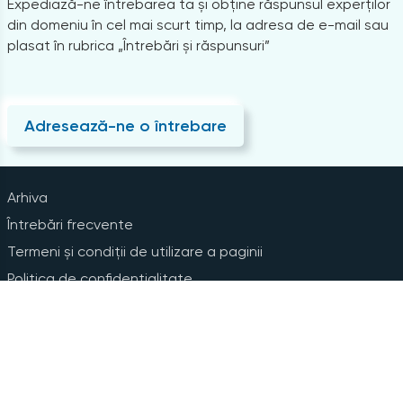
Expediază-ne întrebarea ta și obține răspunsul experților
din domeniu în cel mai scurt timp, la adresa de e-mail sau
plasat în rubrica „Întrebări și răspunsuri”
Adresează-ne o întrebare
Arhiva
Întrebări frecvente
Termeni și condiții de utilizare a paginii
Politica de confidențialitate
Instrucțiuni pentru ștergerea contului
Abonare la Newsline