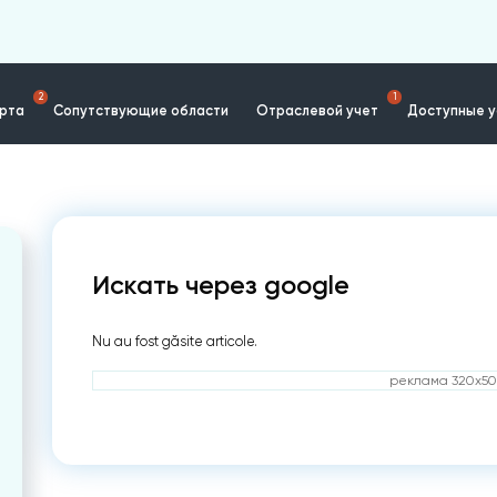
2
1
ерта
Сопутствующие области
Отраслевой учет
Доступные у
Искать через google
Nu au fost găsite articole.
реклама 320x50