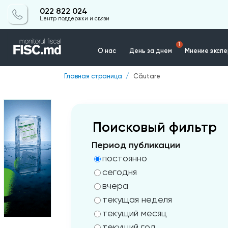
022 822 024
Центр поддержки и связи
1
О нас
День за днем
Мнение эксп
Главная страница
Căutare
Контакты
Поисковый фильтр
Период публикации
постоянно
сегодня
вчера
текущая неделя
текущий месяц
текущий год