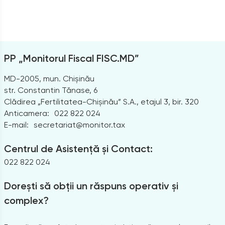
PP „Monitorul Fiscal FISC.MD”
MD-2005, mun. Chișinău
str. Constantin Tănase, 6
Clădirea „Fertilitatea-Chișinău” S.A., etajul 3, bir. 320
Anticamera:
022 822 024
E-mail:
secretariat@monitor.tax
Centrul de Asistență și Contact:
022 822 024
Dorești să obții un răspuns operativ și
complex?