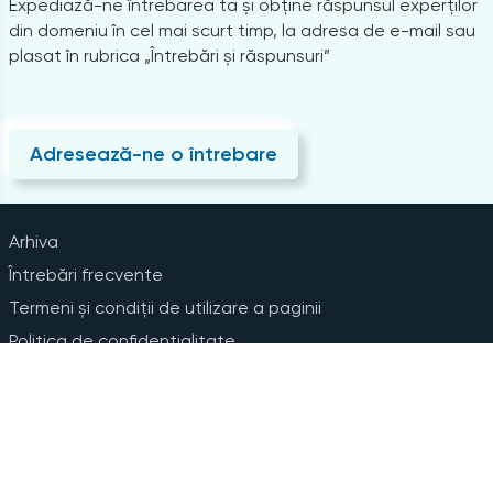
Expediază-ne întrebarea ta și obține răspunsul experților
din domeniu în cel mai scurt timp, la adresa de e-mail sau
plasat în rubrica „Întrebări și răspunsuri”
Adresează-ne o întrebare
Arhiva
Întrebări frecvente
Termeni și condiții de utilizare a paginii
Politica de confidențialitate
Instrucțiuni pentru ștergerea contului
Abonare la Newsline