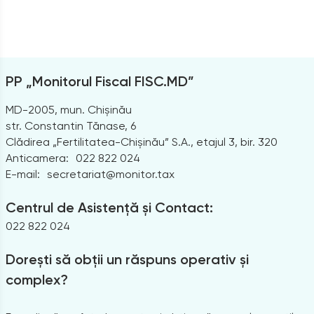
PP „Monitorul Fiscal FISC.MD”
MD-2005, mun. Chișinău
str. Constantin Tănase, 6
Clădirea „Fertilitatea-Chișinău” S.A., etajul 3, bir. 320
Anticamera:
022 822 024
E-mail:
secretariat@monitor.tax
Centrul de Asistență și Contact:
022 822 024
Dorești să obții un răspuns operativ și
complex?