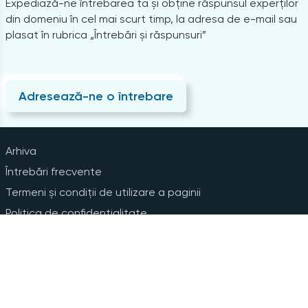
Expediază-ne întrebarea ta și obține răspunsul experților
din domeniu în cel mai scurt timp, la adresa de e-mail sau
plasat în rubrica „Întrebări și răspunsuri”
Adresează-ne o întrebare
Arhiva
Întrebări frecvente
Termeni și condiții de utilizare a paginii
Politica de confidențialitate
Instrucțiuni pentru ștergerea contului
Abonare la Newsline