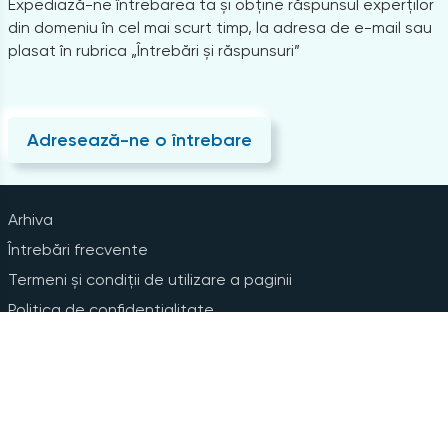
Expediază-ne întrebarea ta și obține răspunsul experților
din domeniu în cel mai scurt timp, la adresa de e-mail sau
plasat în rubrica „Întrebări și răspunsuri”
Adresează-ne o întrebare
Arhiva
Întrebări frecvente
Termeni și condiții de utilizare a paginii
Politica de confidențialitate
Instrucțiuni pentru ștergerea contului
Abonare la Newsline