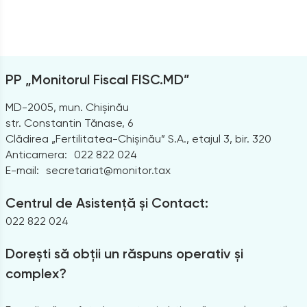
PP „Monitorul Fiscal FISC.MD”
MD-2005, mun. Chișinău
str. Constantin Tănase, 6
Clădirea „Fertilitatea-Chișinău” S.A., etajul 3, bir. 320
Anticamera:
022 822 024
E-mail:
secretariat@monitor.tax
Centrul de Asistență și Contact:
022 822 024
Dorești să obții un răspuns operativ și
complex?