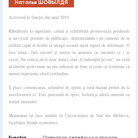
Наталья ШОВЫЛДЯ
Activează în funcție din anul 2019.
Răbdătoare la superlativ, calmă și echilibrată promovează produsele
și serviciile prestate de publicație, determinându-i pe oamenii de la
celălalt capăt al firului să aleagă această sursă sigură de informare. O
face zilnic, fără eșecuri și mereu în armonie cu sarcinile ce i se
cuvin. Nu critică decît doar atunci cînd „îl îndreaptă pe om”, nu ezită
să întrebe acolo unde nu știe suficient de bine și crede cu fermitate că
numai experiența oferă certitudine.
Îi place comunicarea, schimbul de opinii și feed-backul primit de la
interlocutorii ei. Este pasionată de sport, lectură și adoră oamenii cu
simțul umorului.
Momentan își face studiile la Universitatea de Stat din Moldova,
facultatea Științe economice.
Funcția
Оператор телефонных продаж