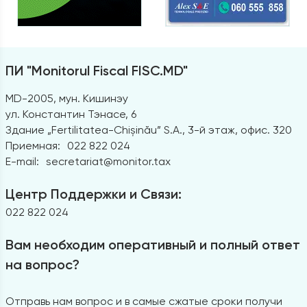
ПИ "Monitorul Fiscal FISC.MD"
MD-2005, мун. Кишинэу
ул. Константин Тэнасе, 6
Здание „Fertilitatea-Chișinău” S.A., 3-й этаж, офис. 320
Приемная:
022 822 024
E-mail:
secretariat@monitor.tax
Центр Поддержки и Связи:
022 822 024
Вам необходим оперативный и полный ответ
на вопрос?
Отправь нам вопрос и в самые сжатые сроки получи