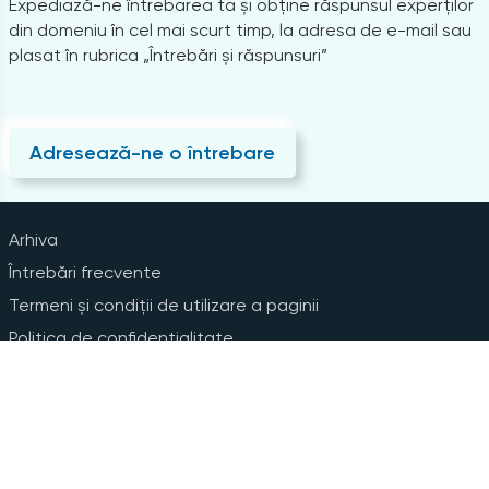
Expediază-ne întrebarea ta și obține răspunsul experților
din domeniu în cel mai scurt timp, la adresa de e-mail sau
plasat în rubrica „Întrebări și răspunsuri”
Adresează-ne o întrebare
Arhiva
Întrebări frecvente
Termeni și condiții de utilizare a paginii
Politica de confidențialitate
Instrucțiuni pentru ștergerea contului
Abonare la Newsline