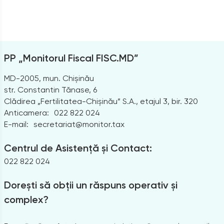
PP „Monitorul Fiscal FISC.MD”
MD-2005, mun. Chișinău
str. Constantin Tănase, 6
Clădirea „Fertilitatea-Chișinău” S.A., etajul 3, bir. 320
Anticamera:
022 822 024
E-mail:
secretariat@monitor.tax
Centrul de Asistență și Contact:
022 822 024
Dorești să obții un răspuns operativ și
complex?