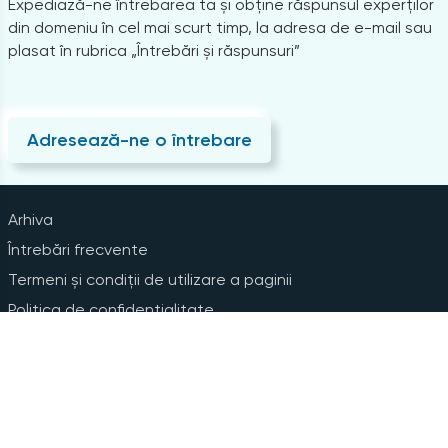
Expediază-ne întrebarea ta și obține răspunsul experților
din domeniu în cel mai scurt timp, la adresa de e-mail sau
plasat în rubrica „Întrebări și răspunsuri”
Adresează-ne o întrebare
Arhiva
Întrebări frecvente
Termeni și condiții de utilizare a paginii
Politica de confidențialitate
Instrucțiuni pentru ștergerea contului
Abonare la Newsline