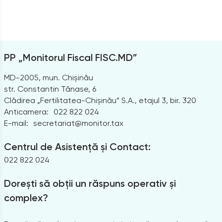
PP „Monitorul Fiscal FISC.MD”
MD-2005, mun. Chișinău
str. Constantin Tănase, 6
Clădirea „Fertilitatea-Chișinău” S.A., etajul 3, bir. 320
Anticamera:
022 822 024
E-mail:
secretariat@monitor.tax
Centrul de Asistență și Contact:
022 822 024
Dorești să obții un răspuns operativ și
complex?