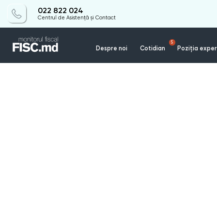
022 822 024
Centrul de Asistență și Contact
5
Despre noi
Cotidian
Poziția exper