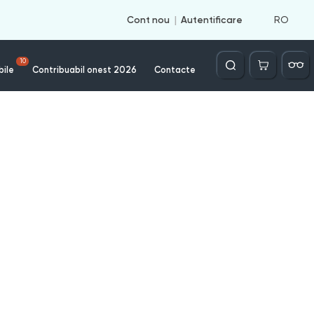
RO
Cont nou
Autentificare
Căutare
10
bile
Contribuabil onest 2026
Contacte