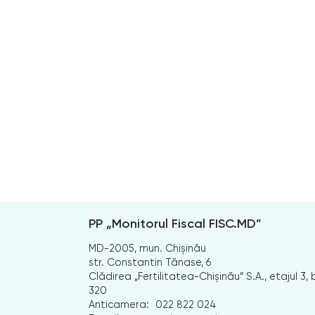
PP „Monitorul Fiscal FISC.MD”
MD-2005, mun. Chișinău
str. Constantin Tănase, 6
Clădirea „Fertilitatea-Chișinău” S.A., etajul 3, b
320
Anticamera:
022 822 024