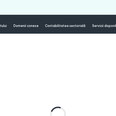
tului
Domenii conexe
Contabilitatea sectorială
Servicii disponi