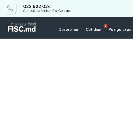
022 822 024
Centrul de Asistență și Contact
5
Despre noi
Cotidian
Poziția exper