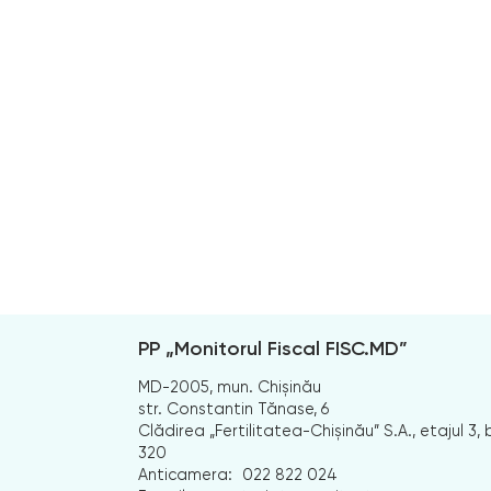
PP „Monitorul Fiscal FISC.MD”
MD-2005, mun. Chișinău
str. Constantin Tănase, 6
Clădirea „Fertilitatea-Chișinău” S.A., etajul 3, b
320
Anticamera:
022 822 024