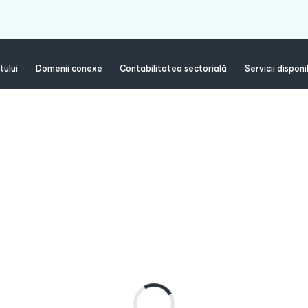
tului
Domenii conexe
Contabilitatea sectorială
Servicii disponi