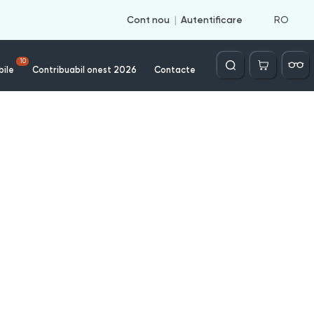
RO
Cont nou
Autentificare
Căutare
10
bile
Contribuabil onest 2026
Contacte