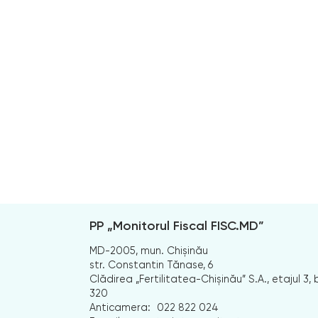
PP „Monitorul Fiscal FISC.MD”
MD-2005, mun. Chișinău
str. Constantin Tănase, 6
Clădirea „Fertilitatea-Chișinău” S.A., etajul 3, b
320
Anticamera:
022 822 024