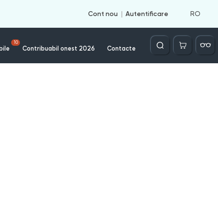
RO
Cont nou
Autentificare
Căutare
10
bile
Contribuabil onest 2026
Contacte