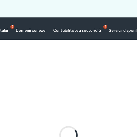
2
1
tului
Domenii conexe
Contabilitatea sectorială
Servicii disponi