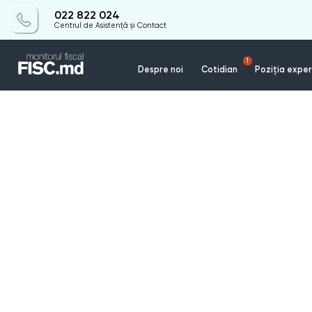
022 822 024
Centrul de Asistență și Contact
1
Despre noi
Cotidian
Poziția exper