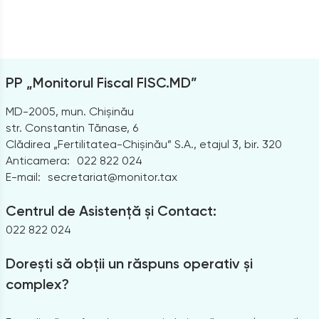
PP „Monitorul Fiscal FISC.MD”
MD-2005, mun. Chișinău
str. Constantin Tănase, 6
Clădirea „Fertilitatea-Chișinău” S.A., etajul 3, bir. 320
Anticamera:
022 822 024
E-mail:
secretariat@monitor.tax
Centrul de Asistență și Contact:
022 822 024
Dorești să obții un răspuns operativ și
complex?