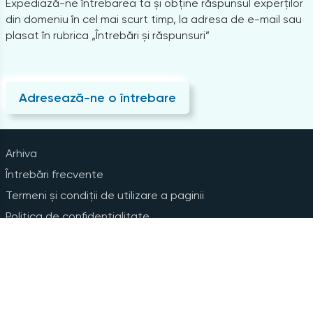
Expediază-ne întrebarea ta și obține răspunsul experților
din domeniu în cel mai scurt timp, la adresa de e-mail sau
plasat în rubrica „Întrebări și răspunsuri”
Adresează-ne o întrebare
Arhiva
Întrebări frecvente
Termeni și condiții de utilizare a paginii
Politica de confidențialitate
Instrucțiuni pentru ștergerea contului
Abonare la Newsline