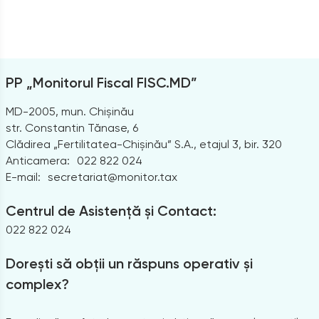
PP „Monitorul Fiscal FISC.MD”
MD-2005, mun. Chișinău
str. Constantin Tănase, 6
Clădirea „Fertilitatea-Chișinău” S.A., etajul 3, bir. 320
Anticamera:
022 822 024
E-mail:
secretariat@monitor.tax
Centrul de Asistență și Contact:
022 822 024
Dorești să obții un răspuns operativ și
complex?