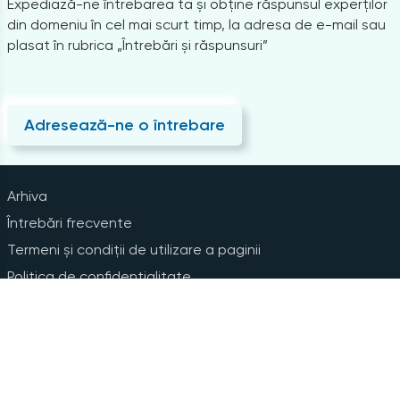
Expediază-ne întrebarea ta și obține răspunsul experților
din domeniu în cel mai scurt timp, la adresa de e-mail sau
plasat în rubrica „Întrebări și răspunsuri”
Adresează-ne o întrebare
Arhiva
Întrebări frecvente
Termeni și condiții de utilizare a paginii
Politica de confidențialitate
Instrucțiuni pentru ștergerea contului
Abonare la Newsline