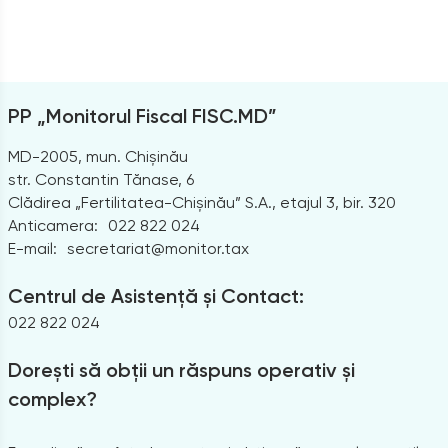
PP „Monitorul Fiscal FISC.MD”
MD-2005, mun. Chișinău
str. Constantin Tănase, 6
Clădirea „Fertilitatea-Chișinău” S.A., etajul 3, bir. 320
Anticamera:
022 822 024
E-mail:
secretariat@monitor.tax
Centrul de Asistență și Contact:
022 822 024
Dorești să obții un răspuns operativ și
complex?