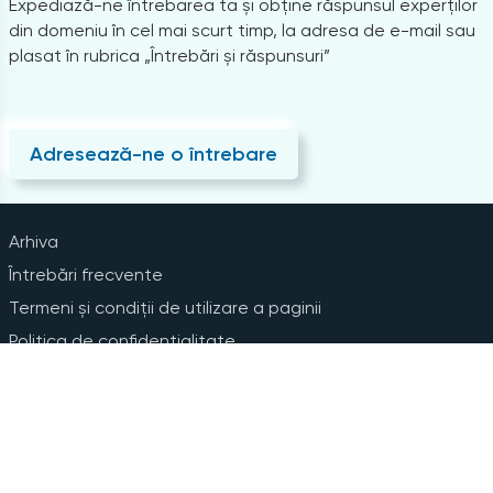
Expediază-ne întrebarea ta și obține răspunsul experților
din domeniu în cel mai scurt timp, la adresa de e-mail sau
plasat în rubrica „Întrebări și răspunsuri”
Adresează-ne o întrebare
Arhiva
Întrebări frecvente
Termeni și condiții de utilizare a paginii
Politica de confidențialitate
Instrucțiuni pentru ștergerea contului
Abonare la Newsline