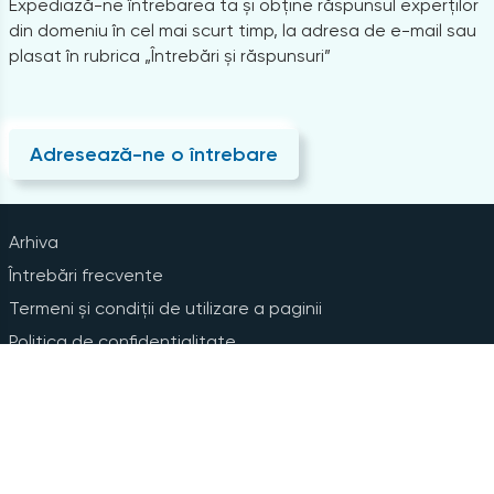
Expediază-ne întrebarea ta și obține răspunsul experților
din domeniu în cel mai scurt timp, la adresa de e-mail sau
plasat în rubrica „Întrebări și răspunsuri”
Adresează-ne o întrebare
Arhiva
Întrebări frecvente
Termeni și condiții de utilizare a paginii
Politica de confidențialitate
Instrucțiuni pentru ștergerea contului
Abonare la Newsline