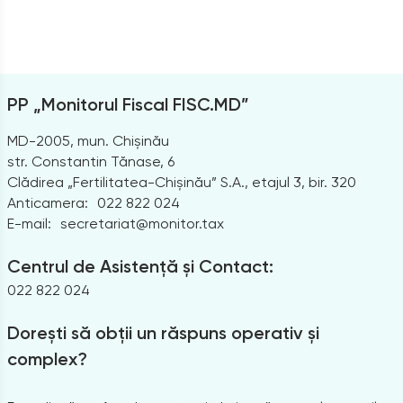
PP „Monitorul Fiscal FISC.MD”
MD-2005, mun. Chișinău
str. Constantin Tănase, 6
Clădirea „Fertilitatea-Chișinău” S.A., etajul 3, bir. 320
Anticamera:
022 822 024
E-mail:
secretariat@monitor.tax
Centrul de Asistență și Contact:
022 822 024
Dorești să obții un răspuns operativ și
complex?