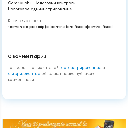
Contribuabil
|
Налоговый контроль
|
Налоговое администрирование
Ключевые слова
termen de prescripție
|
administare fiscala
|
control fiscal
0
комментарии
Только для пользователей
зарегистрированные
и
авторизованные
обладают право публиковать
комментарии