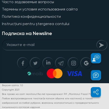
Часто задаваемые вопросы
Термины и условия использования сайта
Политика конфиденциальности
Instrucțiuni pentru ștergerea contului
Подписка на Newsline
Версия сайта: 1.0
Copyright 2021
Все права на сайт monitorul.fisc.md принадлежат P.P. „Monitorul Fiscal FISC.MD”.
Любое воспроизведение текстов (в полном объеме или частично), а также
изображений из любой рубрики, возможны исключительно с предварительного
письменного согласия издания