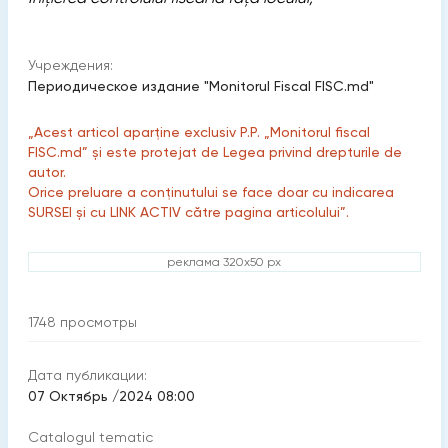
Учреждения:
Периодическое издание "Monitorul Fiscal FISC.md"
„Acest articol aparține exclusiv P.P. „Monitorul fiscal
FISC.md” și este protejat de Legea privind drepturile de
autor.
Orice preluare a conținutului se face doar cu indicarea
SURSEI și cu LINK ACTIV către pagina articolului”.
реклама 320x50 px
1748
просмотры
Дата публикации:
07 Октябрь /2024 08:00
Catalogul tematic