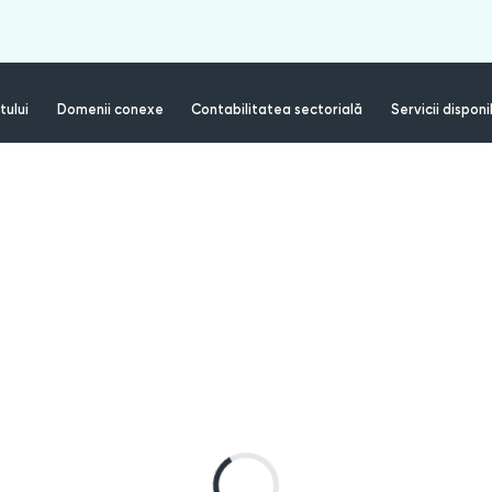
tului
Domenii conexe
Contabilitatea sectorială
Servicii disponi