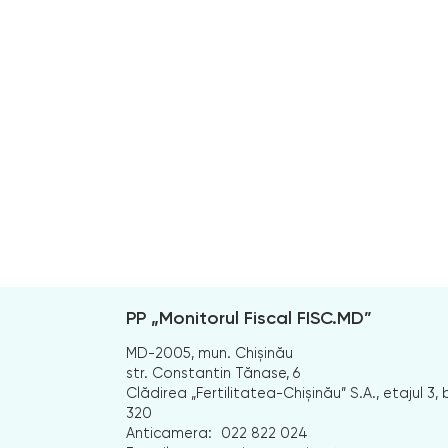
PP „Monitorul Fiscal FISC.MD”
MD-2005, mun. Chișinău
str. Constantin Tănase, 6
Clădirea „Fertilitatea-Chișinău” S.A., etajul 3, b
320
Anticamera:
022 822 024