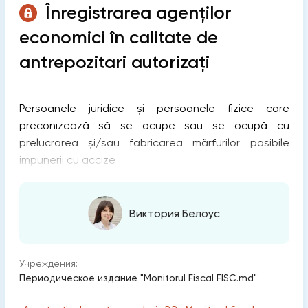
Înregistrarea agenților
economici în calitate de
antrepozitari autorizați
Persoanele juridice și persoanele fizice care
preconizează să se ocupe sau se ocupă cu
prelucrarea și/sau fabricarea mărfurilor pasibile
impunerii cu accize
Виктория Белоус
Учреждения:
Периодическое издание "Monitorul Fiscal FISC.md"