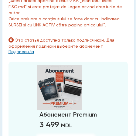
„Acest articol aparține exclusiv P.P. „Monitorul fiscal
FISC.md” și este protejat de Legea privind drepturile de
autor.
Orice preluare a conținutului se face doar cu indicarea
SURSEI și cu LINK ACTIV către pagina articolului”.
Эта статья доступна только подписчикам. Для
оформления подписки выберите абонемент
Подписан/а
Абонемент Premium
3 499
MDL