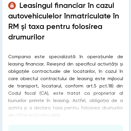
Leasingul financiar în cazul
autovehiculelor înmatriculate în
RM și taxa pentru folosirea
drumurilor
Compania este specializată în operațiunile de
leasing financiar. Reieșind din specificul activității și
obligațiile contractuale ale locatarilor, în cazul în
care obiectul contractului de leasing este mijlocul
de transport, locatarul, conform art.5 pct.18) din
Codul fiscal (СА), este tratat ca proprietar al
bunurilor primite în leasing. Astfel, obligația de a
achita și a declara taxa pentru folosirea drumurilor
de către autovehiculele