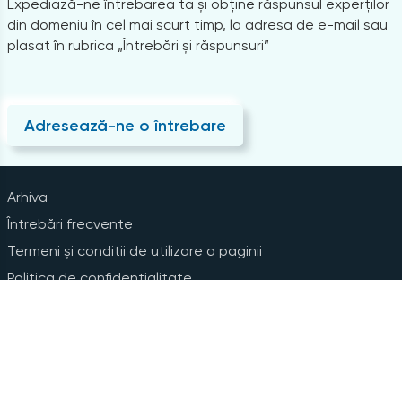
Expediază-ne întrebarea ta și obține răspunsul experților
din domeniu în cel mai scurt timp, la adresa de e-mail sau
plasat în rubrica „Întrebări și răspunsuri”
Adresează-ne o întrebare
Arhiva
Întrebări frecvente
Termeni și condiții de utilizare a paginii
Politica de confidențialitate
Instrucțiuni pentru ștergerea contului
Abonare la Newsline