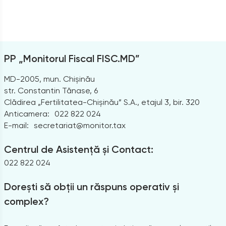
PP „Monitorul Fiscal FISC.MD”
MD-2005, mun. Chișinău
str. Constantin Tănase, 6
Clădirea „Fertilitatea-Chișinău” S.A., etajul 3, bir. 320
Anticamera:
022 822 024
E-mail:
secretariat@monitor.tax
Centrul de Asistență și Contact:
022 822 024
Dorești să obții un răspuns operativ și
complex?