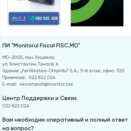
ПИ "Monitorul Fiscal FISC.MD"
MD-2005, мун. Кишинэу
ул. Константин Тэнасе, 6
Здание „Fertilitatea-Chișinău” S.A., 3-й этаж, офис. 320
Приемная:
022 822 024
E-mail:
secretariat@monitor.tax
Центр Поддержки и Связи:
022 822 024
Вам необходим оперативный и полный ответ
на вопрос?