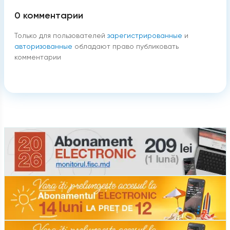
0
комментарии
Только для пользователей
зарегистрированные
и
авторизованные
обладают право публиковать
комментарии