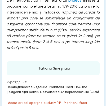
De menționat că în temeiul altui
proiect
ministerul
propune completarea Legii nr. 179/2016 cu privire la
întreprinderile mici și mijlocii cu
noțiunea de „credit la
export” prin care se subînțelege un aranjament de
asigurare, garantare sau finanțare care permite unui
cumpărător străin de bunuri și/sau servicii exportate
să amâne plata pe termen scurt (până la 2 ani), pe
termen mediu (între 2 și 5 ani) și pe termen lung (de
obicei peste 5 ani).
Tatiana Smeșnaia
Учреждения:
Периодическое издание "Monitorul Fiscal FISC.md"
|
Organizația pentru Dezvoltarea Antreprenoriatului (ODA)
„Acest articol aparține exclusiv P.P. „Monitorul fiscal