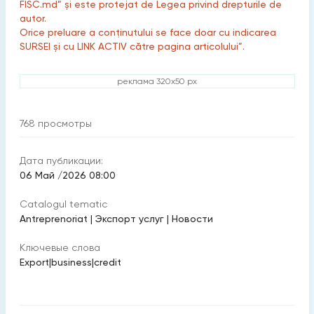
FISC.md” și este protejat de Legea privind drepturile de
autor.
Orice preluare a conținutului se face doar cu indicarea
SURSEI și cu LINK ACTIV către pagina articolului”.
реклама 320x50 px
768
просмотры
Дата публикации:
06 Май /2026 08:00
Catalogul tematic
Antreprenoriat
|
Экспорт услуг
|
Новости
Ключевые слова
Export
|
business
|
credit