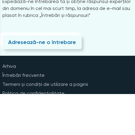
Expediază-ne întrebarea ta și obține răspunsul experților
din domeniu în cel mai scurt timp, la adresa de e-mail sau
plasat în rubrica „Întrebări și răspunsuri”
Adresează-ne o întrebare
Arhiva
Întrebări frecvente
Termeni și condiții de utilizare a paginii
Politica de confidențialitate
Instrucțiuni pentru ștergerea contului
Abonare la Newsline