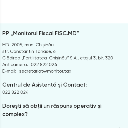
PP „Monitorul Fiscal FISC.MD”
MD-2005, mun. Chișinău
str. Constantin Tănase, 6
Clădirea „Fertilitatea-Chișinău” S.A., etajul 3, bir. 320
Anticamera:
022 822 024
E-mail:
secretariat@monitor.tax
Centrul de Asistență și Contact:
022 822 024
Dorești să obții un răspuns operativ și
complex?