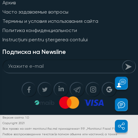
Архив
Часто задаваемые вопросы
Термины и условия использования сайта
Политика конфиденциальности
Instrucțiuni pentru ștergerea contului
Подписка на Newsline
Версия сайта: 1.0
Copyright 2021
Все права на сайт monitorul.fisc.md принадлежат P.P. „Monitorul Fiscal FISC.MD”.
Любое воспроизведение текстов (в полном объеме или частично), а также