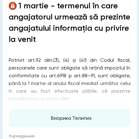
1 martie - termenul în care
angajatorul urmează să prezinte
angajatului informația cu privire
la venit
Potrivit art.92 alin.(3), (4) și (41) din Codul fiscal,
persoanele care sunt obligate să reţină impozitul în
conformitate cu art.6918 şi art.88–91, sunt obligate,
până la 1 martie al anului fiscal imediat următor celui
în care au fost efectuate plăţile, să prezinte
beneficiarului acestor plăţi
Виорика Телипиз
Учреждения: