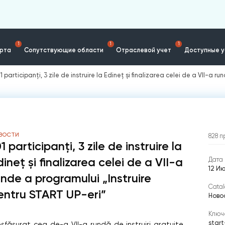
1
1
1
ерта
Сопутствующие области
Отраслевой учет
Доступные у
1 participanți, 3 zile de instruire la Edineț și finalizarea celei de a VII-a 
ВОСТИ
828
п
1 participanți, 3 zile de instruire la
ineț și finalizarea celei de a VII-a
Дата 
12 Ию
unde a programului „Instruire
Catal
entru START UP-eri”
Ново
Ключ
star
esfășurat cea de-a VII-a rundă de instruiri gratuite