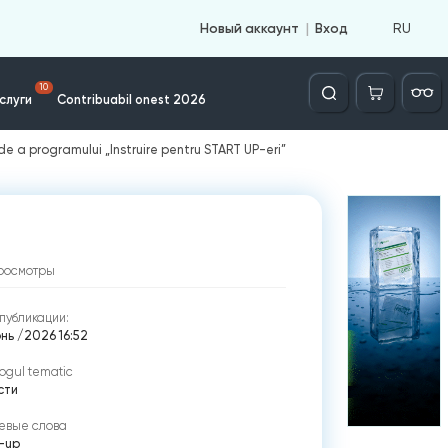
RU
Новый аккаунт
Вход
Căutare
10
слуги
Contribuabil onest 2026
runde a programului „Instruire pentru START UP-eri”
росмотры
публикации:
нь /2026 16:52
ogul tematic
сти
евые слова
t-up