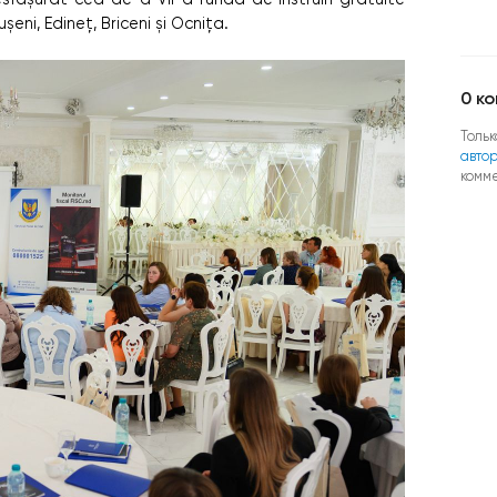
eni, Edineț, Briceni și Ocnița.
0
ко
Тольк
авто
комм