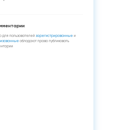
мментарии
о для пользователей
зарегистрированные
и
ризованные
обладают право публиковать
ентарии