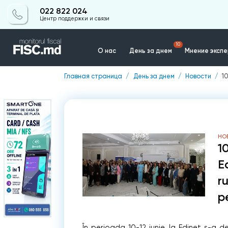
022 822 024
Центр поддержки и связи
10
О нас
День за днем
Мнение эксп
Главная страница
День за днем
Новости
10
Контакты
НО
10
Ed
r
p
În perioada 10-12 iunie, la Edineț s-a d