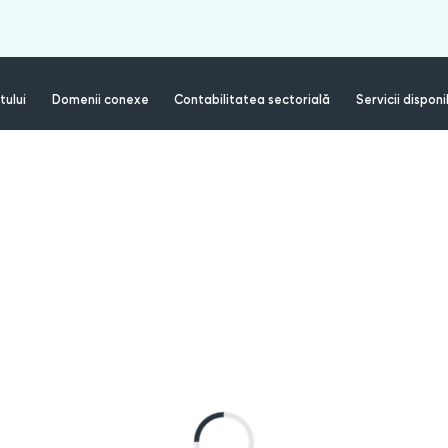
tului
Domenii conexe
Contabilitatea sectorială
Servicii disponi