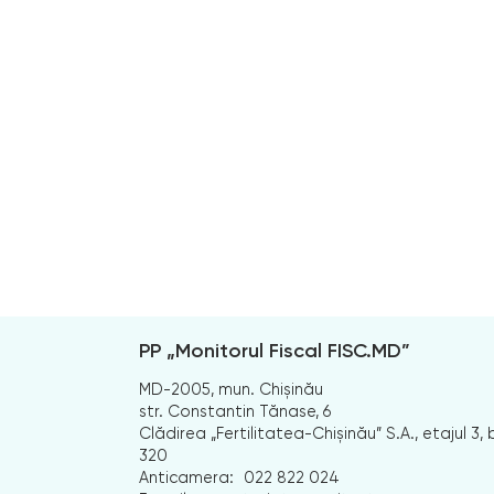
PP „Monitorul Fiscal FISC.MD”
MD-2005, mun. Chișinău
str. Constantin Tănase, 6
Clădirea „Fertilitatea-Chișinău” S.A., etajul 3, b
320
Anticamera:
022 822 024