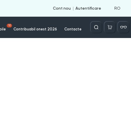
RO
Cont nou
Autentificare
Căutare
10
bile
Contribuabil onest 2026
Contacte