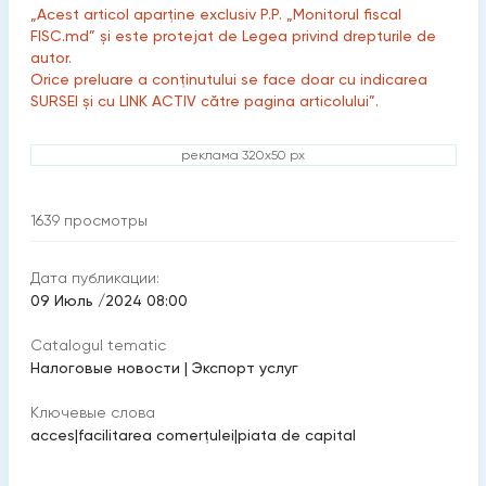
„Acest articol aparține exclusiv P.P. „Monitorul fiscal
FISC.md” și este protejat de Legea privind drepturile de
autor.
Orice preluare a conținutului se face doar cu indicarea
SURSEI și cu LINK ACTIV către pagina articolului”.
реклама 320x50 px
1639
просмотры
Дата публикации:
09 Июль /2024 08:00
Catalogul tematic
Налоговые новости
|
Экспорт услуг
Ключевые слова
acces
|
facilitarea comerțulei
|
piata de capital