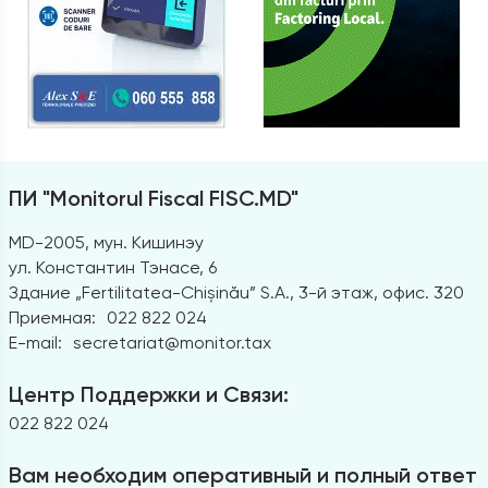
ПИ "Monitorul Fiscal FISC.MD"
MD-2005, мун. Кишинэу
ул. Константин Тэнасе, 6
Здание „Fertilitatea-Chișinău” S.A., 3-й этаж, офис. 320
Приемная:
022 822 024
E-mail:
secretariat@monitor.tax
Центр Поддержки и Связи:
022 822 024
Вам необходим оперативный и полный ответ