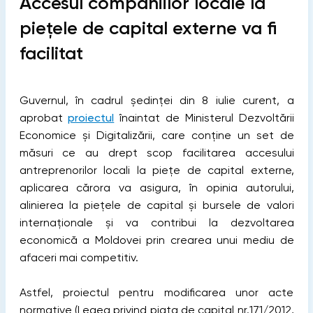
Accesul companiilor locale la
piețele de capital externe va fi
facilitat
Guvernul, în cadrul ședinței din 8 iulie curent, a
aprobat
proiectul
înaintat de Ministerul Dezvoltării
Economice și Digitalizării, care conține un set de
măsuri ce au drept scop facilitarea accesului
antreprenorilor locali la piețe de capital externe,
aplicarea cărora va asigura, în opinia autorului,
alinierea la piețele de capital și bursele de valori
internaționale și va contribui la dezvoltarea
economică a Moldovei prin crearea unui mediu de
afaceri mai competitiv.
Astfel, proiectul pentru modificarea unor acte
normative (Legea privind piața de capital nr.171/2012,