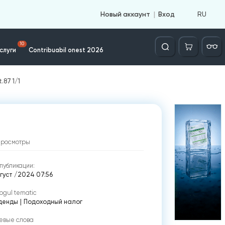
RU
Новый аккаунт
Вход
Căutare
10
слуги
Contribuabil onest 2026
.87 1/1
просмотры
публикации:
густ /2024 07:56
ogul tematic
денды
|
Подоходный налог
евые слова