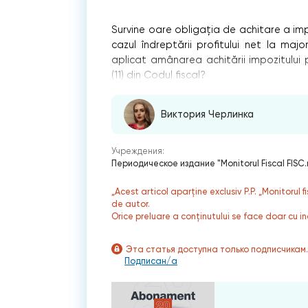
Survine oare obligația de achitare a impo
cazul îndreptării profitului net la maj
aplicat amânarea achitării impozitului p
(11) din Codul fiscal?
Виктория Черлинка
Учреждения:
Периодическое издание "Monitorul Fiscal FISC
„Acest articol aparține exclusiv P.P. „Monitorul 
de autor.
Orice preluare a conținutului se face doar cu in
Эта статья доступна только подписчикам
Подписан/а