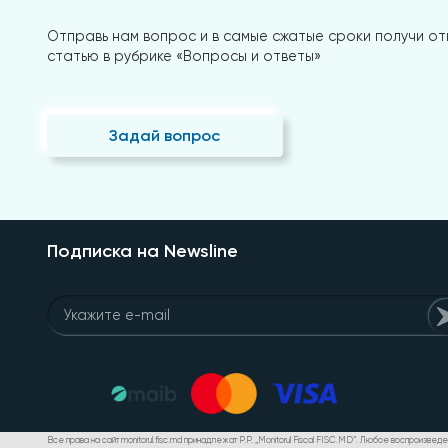
Отправь нам вопрос и в самые сжатые сроки получи отв
статью в рубрике «Вопросы и ответы»
Задай вопрос
Подписка на Newsline
Все права на сайт monitorul.fisc.md принадлежат P.P. „Monitorul Fiscal FISC.MD”. Любое воспроизве