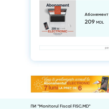
Абонемент 
209
MDL
ре
ПИ "Monitorul Fiscal FISC.MD"