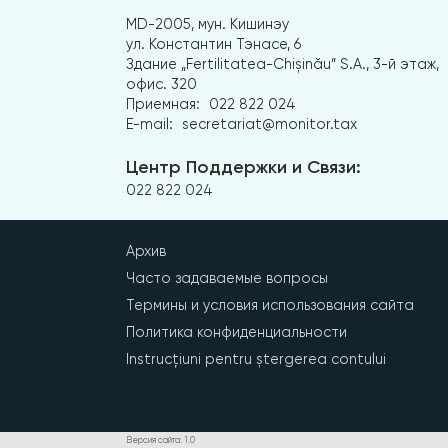
MD-2005, мун. Кишинэу
ул. Константин Тэнасе, 6
Здание „Fertilitatea-Chișinău” S.A., 3-й этаж,
офис. 320
Приемная:
022 822 024
E-mail:
secretariat@monitor.tax
Центр Поддержки и Связи:
022 822 024
Архив
Часто задаваемые вопросы
Термины и условия использования сайта
Политика конфиденциальности
Instrucțiuni pentru ștergerea contului
Версия сайта: 1.0