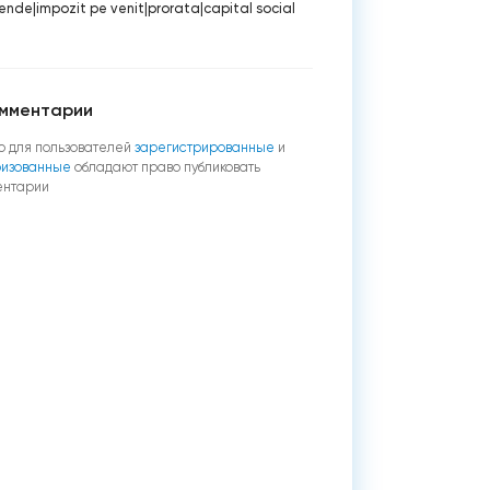
dende
|
impozit pe venit
|
prorata
|
capital social
мментарии
о для пользователей
зарегистрированные
и
ризованные
обладают право публиковать
ентарии