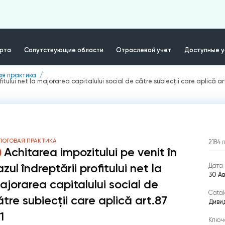
ерта
Сопутствующие области
Отраслевой учет
Доступные у
ая практика
fitului net la majorarea capitalului social de către subiecții care aplică art
ЛОГОВАЯ ПРАКТИКА
2184
Achitarea impozitului pe venit în
zul îndreptării profitului net la
Дата 
30 Ав
ajorarea capitalului social de
Catal
ătre subiecții care aplică art.87
Диви
1
Ключ