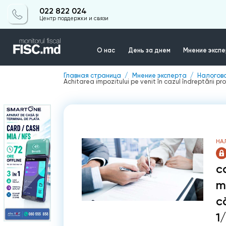
022 822 024
Центр поддержки и связи
О нас
День за днем
Мнение эксп
Главная страница
Мнение эксперта
Налогов
Achitarea impozitului pe venit în cazul îndreptării pro
Контакты
НА
ca
m
c
1/