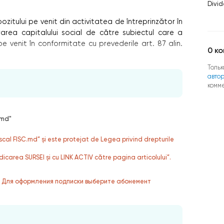
Divi
zitului pe venit din activitatea de întreprinzător în
orarea capitalului social de către subiectul care a
e venit în conformitate cu prevederile art. 87 alin.
0
ко
Тольк
авто
комм
.md"
fiscal FISC.md” și este protejat de Legea privind drepturile
dicarea SURSEI și cu LINK ACTIV către pagina articolului”.
. Для оформления подписки выберите абонемент