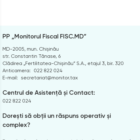
PP „Monitorul Fiscal FISC.MD”
MD-2005, mun. Chișinău
str. Constantin Tănase, 6
Clădirea „Fertilitatea-Chișinău” S.A., etajul 3, bir. 320
Anticamera:
022 822 024
E-mail:
secretariat@monitor.tax
Centrul de Asistență și Contact:
022 822 024
Dorești să obții un răspuns operativ și
complex?