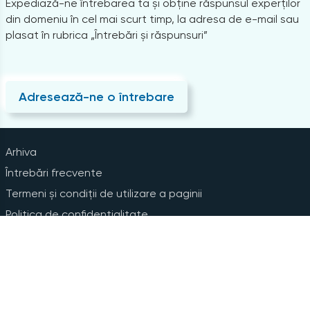
Expediază-ne întrebarea ta și obține răspunsul experților
din domeniu în cel mai scurt timp, la adresa de e-mail sau
plasat în rubrica „Întrebări și răspunsuri”
Adresează-ne o întrebare
Arhiva
Întrebări frecvente
Termeni și condiții de utilizare a paginii
Politica de confidențialitate
Instrucțiuni pentru ștergerea contului
Abonare la Newsline