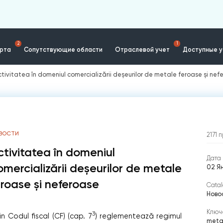
2
1
ерта
Сопутствующие области
Отраслевой учет
Доступные у
ctivitatea în domeniul comercializării deșeurilor de metale feroase și nef
ВОСТИ
2171
п
ctivitatea în domeniul
Дата 
omercializării deșeurilor de metale
02 Я
eroase și neferoase
Catal
Ново
Ключ
3
n Codul fiscal (CF) (cap. 7
) reglementează regimul
metal