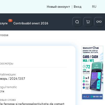
RU
Новый аккаунт
Вход
Căutare
10
слуги
Contribuabil onest 2026
eroase
росмотры
публикации:
нварь /2024 13:57
ogul tematic
сти
евые слова
e feroase și neferoase
|
activitate de comert