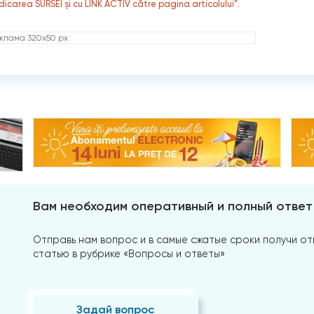
dicarea SURSEI și cu LINK ACTIV către pagina articolului”.
клама 320x50 px
Вам необходим оперативный и полный ответ
Отправь нам вопрос и в самые сжатые сроки получи отв
статью в рубрике «Вопросы и ответы»
Задай вопрос