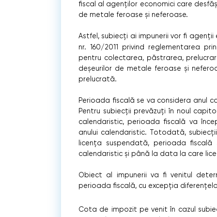
fiscal al agenților economici care desfăș
de metale feroase și neferoase.
Astfel, subiecți ai impunerii vor fi agenț
nr. 160/2011 privind reglementarea prin
pentru colectarea, păstrarea, prelucrare
deșeurilor de metale feroase și neferoas
prelucrată.
Perioada fiscală se va considera anul cal
Pentru subiecții prevăzuți în noul capito
calendaristic, perioada fiscală va înce
anului calendaristic. Totodată, subiecț
licența suspendată, perioada fiscală
calendaristic și până la data la care li
Obiect al impunerii va fi venitul deter
perioada fiscală, cu excepția diferențelo
Cota de impozit pe venit în cazul subiec