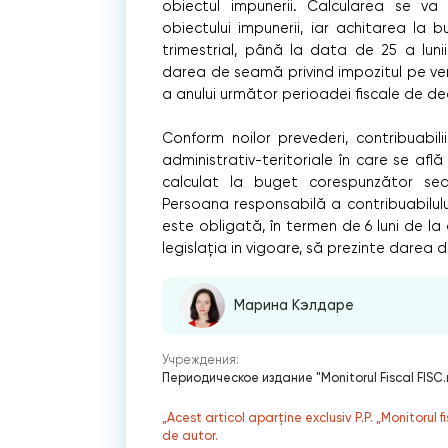
obiectul impunerii. Calcularea se va
obiectului impunerii, iar achitarea la 
trimestrial, până la data de 25 a luni
darea de seamă privind impozitul pe ven
a anului următor perioadei fiscale de de
Conform noilor prevederi, contribuabilii 
administrativ-teritoriale în care se află
calculat la buget corespunzător sediul
Persoana responsabilă a contribuabilului
este obligată, în termen de 6 luni de la
legislația in vigoare, să prezinte darea 
Марина Кэлдаре
Учреждения:
Периодическое издание "Monitorul Fiscal FISC
„Acest articol aparține exclusiv P.P. „Monitorul 
de autor.