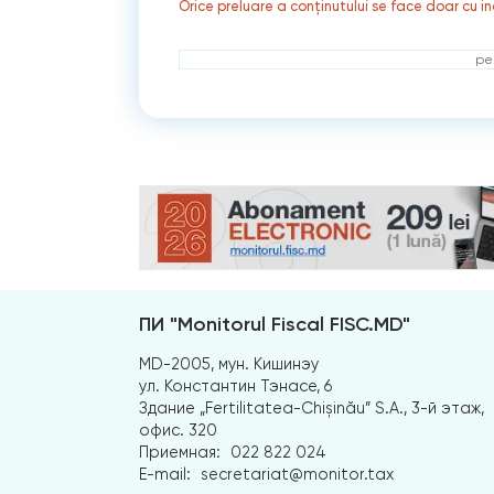
Orice preluare a conținutului se face doar cu in
ре
ПИ "Monitorul Fiscal FISC.MD"
MD-2005, мун. Кишинэу
ул. Константин Тэнасе, 6
Здание „Fertilitatea-Chișinău” S.A., 3-й этаж,
офис. 320
Приемная:
022 822 024
E-mail:
secretariat@monitor.tax