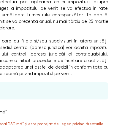
 efectua prin aplicarea cotei impozitului asupra
buget a impozitului pe venit se va efectua în rate,
i următoare trimestrului corespunzător. Totodată,
it se va prezenta anual, nu mai târziu de 25 martie
clarare.
care au filiale și/sau subdiviziuni în afara unității
 sediul central (adresa juridică) vor achita impozitul
ui central (adresa juridică) al contribuabilului.
 care a inițiat procedurile de încetare a activității
 adoptarea unei astfel de decizii în conformitate cu
de seamă privind impozitul pe venit.
.md"
fiscal FISC.md” și este protejat de Legea privind drepturile