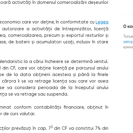
oară activități în domeniul comercializării deșeurilor
ii economici care vor deține, în conformitate cu
Legea
0
ко
 autorizare a activității de întreprinzător, licență
a, comercializarea, precum și exportul resturilor și
Тольк
e, de baterii și acumulatori uzați, inclusiv în stare
авто
комм
endaristic la a cărui încheiere se determină venitul.
l din CF, care vor obține licență pe parcursul anului
pe de la data obținerii acesteia și până la finele
ii cărora li se va retrage licența sau care vor avea
 se va considera perioada de la începutul anului
cența se va retrage sau suspenda.
minat conform contabilității financiare, obținut în
r de curs valutar.
3
ților prevăzuți în cap. 7
din CF va constitui 7% din