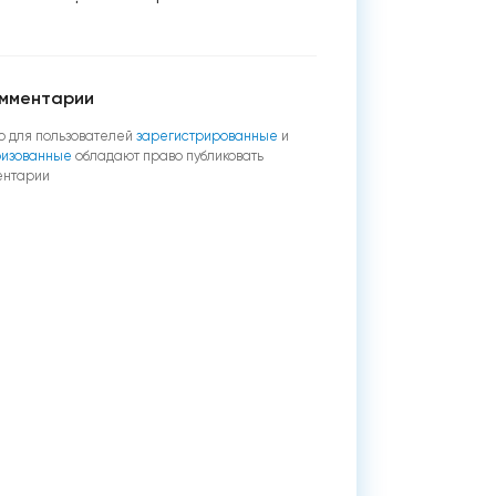
мментарии
о для пользователей
зарегистрированные
и
ризованные
обладают право публиковать
ентарии