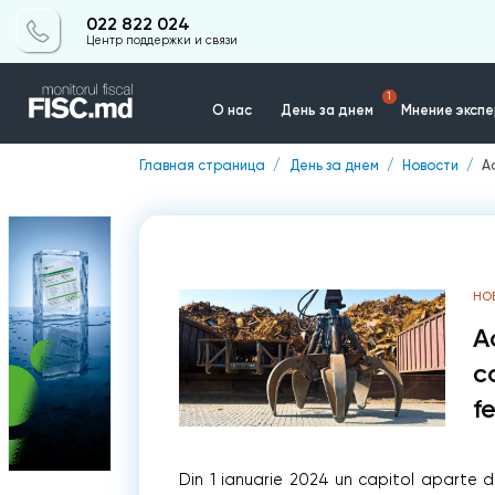
022 822 024
Центр поддержки и связи
1
О нас
День за днем
Мнение эксп
Главная страница
День за днем
Новости
A
Контакты
НО
A
c
f
Din 1 ianuarie 2024 un capitol aparte di