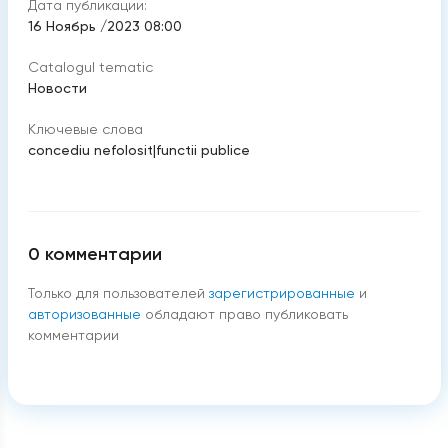
Дата публикации:
16 Ноябрь /2023 08:00
Catalogul tematic
Новости
Ключевые слова
concediu nefolosit
|
functii publice
0
комментарии
Только для пользователей
зарегистрированные
и
авторизованные
обладают право публиковать
комментарии