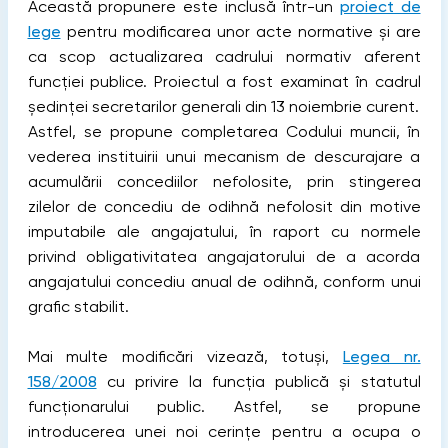
Această propunere este inclusă într-un
proiect de
lege
pentru modificarea unor acte normative și are
ca scop actualizarea cadrului normativ aferent
funcției publice. Proiectul a fost examinat în cadrul
ședinței secretarilor generali din 13 noiembrie curent.
Astfel, se propune completarea Codului muncii, în
vederea instituirii unui mecanism de descurajare a
acumulării concediilor nefolosite, prin stingerea
zilelor de concediu de odihnă nefolosit din motive
imputabile ale angajatului, în raport cu normele
privind obligativitatea angajatorului de a acorda
angajatului concediu anual de odihnă, conform unui
grafic stabilit.
Mai multe modificări vizează, totuși,
Legea nr.
158/2008
cu privire la funcția publică și statutul
funcționarului public. Astfel, se propune
introducerea unei noi cerințe pentru a ocupa o