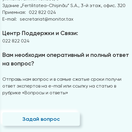
Здание „Fertilitatea-Chișinău” S.A., 3-й этаж, офис. 320
Приемная:
022 822 024
E-mail:
secretariat@monitor.tax
Центр Поддержки и Связи:
022 822 024
Вам необходим оперативный и полный ответ
на вопрос?
Отправь нам вопрос и в самые сжатые сроки получи
ответ экспертов на e-mail или ссылку на статью в
рубрике «Вопросы и ответы»
Задай вопрос